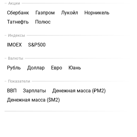
Акции
Сбербанк
Газпром
Лукойл
Норникель
Татнефть
Полюс
Индексы
IMOEX
S&P500
Валюты
Рубль
Доллар
Евро
Юань
Показатели
ВВП
Зарплаты
Денежная масса (₽М2)
Денежная масса ($М2)