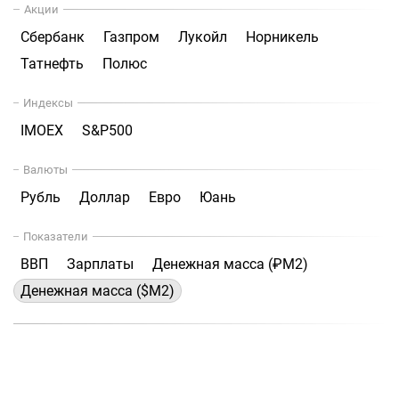
Акции
Сбербанк
Газпром
Лукойл
Норникель
Татнефть
Полюс
Индексы
IMOEX
S&P500
Валюты
Рубль
Доллар
Евро
Юань
Показатели
ВВП
Зарплаты
Денежная масса (₽М2)
Денежная масса ($М2)