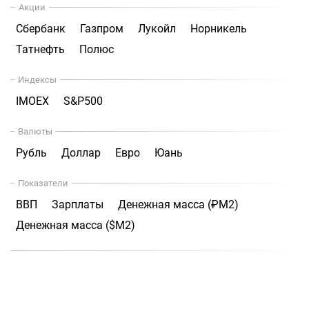
Акции
Сбербанк
Газпром
Лукойл
Норникель
Татнефть
Полюс
Индексы
IMOEX
S&P500
Валюты
Рубль
Доллар
Евро
Юань
Показатели
ВВП
Зарплаты
Денежная масса (₽М2)
Денежная масса ($М2)