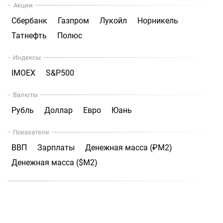
Акции
Сбербанк
Газпром
Лукойл
Норникель
Татнефть
Полюс
Индексы
IMOEX
S&P500
Валюты
Рубль
Доллар
Евро
Юань
Показатели
ВВП
Зарплаты
Денежная масса (₽М2)
Денежная масса ($М2)