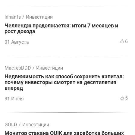
Irinanfs
/
Инвестиции
Челлендж продолжается: итоги 7 месяцев и
рост дохода
6
01 Августа
МастерDDD
/
Инвестиции
Недвижимость как способ сохранить капитал:
почему инвесторы смотрят на десятилетия
вперед
5
31 Июля
GOLD
/
Инвестиции
Монитор стакана QUIK для заработка больших