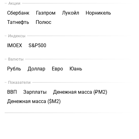
Акции
Сбербанк
Газпром
Лукойл
Норникель
Татнефть
Полюс
Индексы
IMOEX
S&P500
Валюты
Рубль
Доллар
Евро
Юань
Показатели
ВВП
Зарплаты
Денежная масса (₽М2)
Денежная масса ($М2)