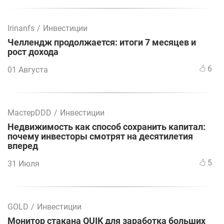
Irinanfs
/
Инвестиции
Челлендж продолжается: итоги 7 месяцев и
рост дохода
6
01 Августа
МастерDDD
/
Инвестиции
Недвижимость как способ сохранить капитал:
почему инвесторы смотрят на десятилетия
вперед
5
31 Июля
GOLD
/
Инвестиции
Монитор стакана QUIK для заработка больших