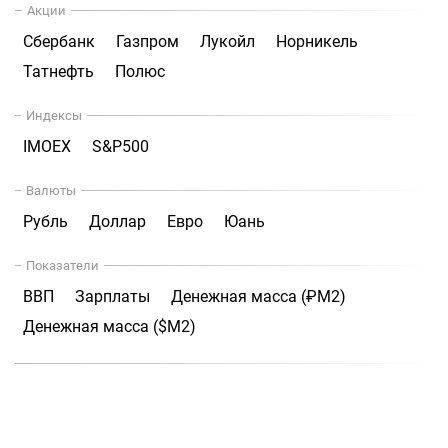
Акции
Сбербанк
Газпром
Лукойл
Норникель
Татнефть
Полюс
Индексы
IMOEX
S&P500
Валюты
Рубль
Доллар
Евро
Юань
Показатели
ВВП
Зарплаты
Денежная масса (₽М2)
Денежная масса ($М2)