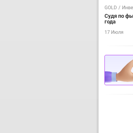
GOLD
/
Инве
Судя по фь
года
17 Июля