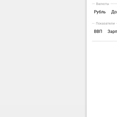
Валюты
Рубль
До
Показатели
ВВП
Зар