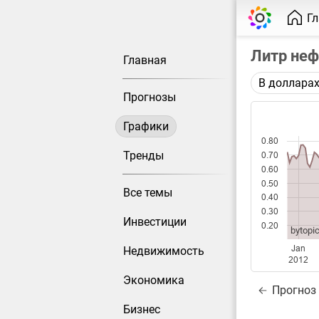
Г
Литр неф
Главная
В доллара
Описание 
Прогнозы
Цена фьюче
Графики
Каждая то
0.80
Оптимальн
Тренды
0.70
при измен
0.60
0.50
Все темы
Данные до
0.40
0.30
Инвестиции
0.20
bytopic
Jan
Недвижимость
2012
Экономика
Прогноз
Бизнес