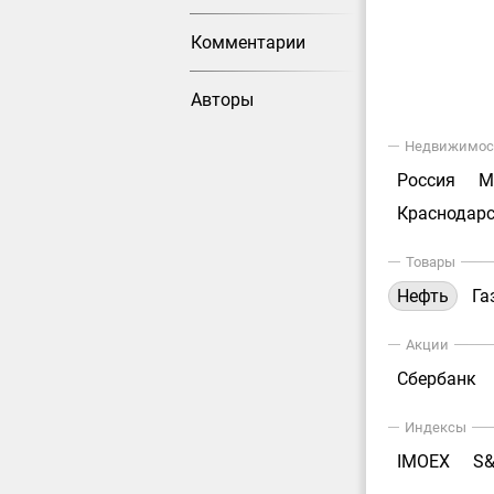
Комментарии
Авторы
Недвижимос
Россия
М
Краснодарс
Товары
Нефть
Га
Акции
Сбербанк
Индексы
IMOEX
S&