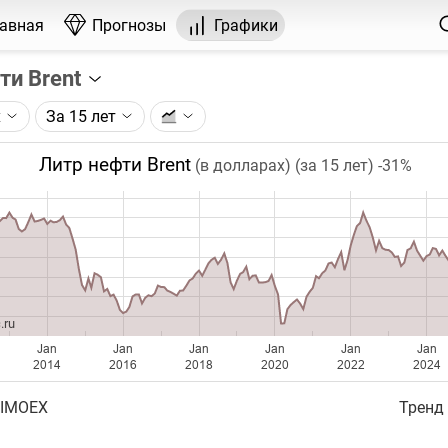
лавная
Прогнозы
Графики
ти Brent
х
За 15 лет
графика:
рса на нефть марки Brent, торгуемого на ICE.
Литр нефти Brent
(в долларах) (за 15 лет)
-31%
чка на графике - цена закрытия дня, недели или месяца.
ый таймфрейм (день, неделя, месяц) подбирается автома
ении глубины графика.
бавляются ежедневно.
.ru
Jan
Jan
Jan
Jan
Jan
Jan
2014
2016
2018
2020
2022
2024
 IMOEX
Тренд 