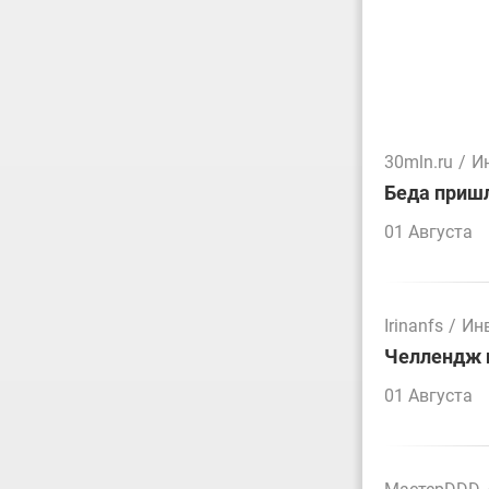
30mln.ru
/
И
Беда пришл
01 Августа
Irinanfs
/
Ин
Челлендж п
01 Августа