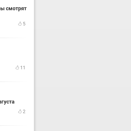
ры смотрят
5
11
вгуста
2