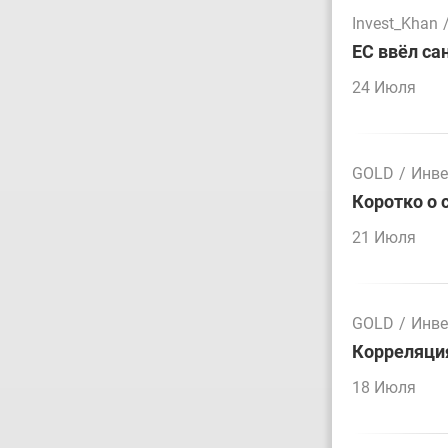
Invest_Khan
ЕС ввёл са
24 Июля
GOLD
/
Инве
Коротко о 
21 Июля
GOLD
/
Инве
Корреляция
18 Июля