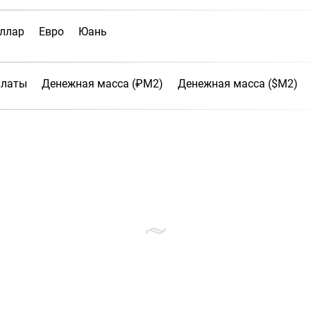
ллар
Евро
Юань
платы
Денежная масса (₽М2)
Денежная масса ($М2)