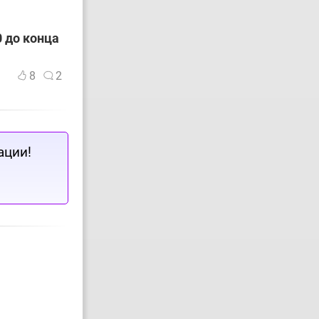
 до конца
8
2
ации!