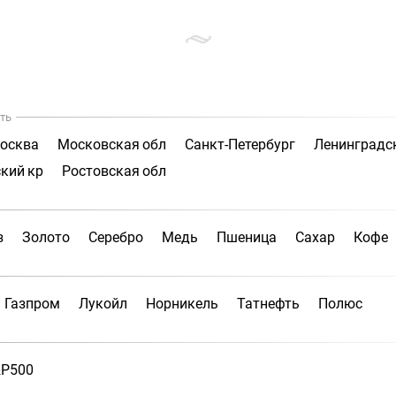
ть
осква
Московская обл
Санкт-Петербург
Ленинградс
кий кр
Ростовская обл
з
Золото
Серебро
Медь
Пшеница
Сахар
Кофе
Газпром
Лукойл
Норникель
Татнефть
Полюс
P500