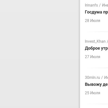
Irinanfs
/
Ин
Госдума пр
28 Июля
Invest_Khan
Доброе утр
27 Июля
30mln.ru
/
И
Вывожу ден
25 Июля