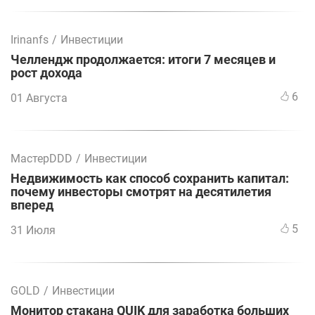
Irinanfs
/
Инвестиции
Челлендж продолжается: итоги 7 месяцев и
рост дохода
6
01 Августа
МастерDDD
/
Инвестиции
Недвижимость как способ сохранить капитал:
почему инвесторы смотрят на десятилетия
вперед
5
31 Июля
GOLD
/
Инвестиции
Монитор стакана QUIK для заработка больших