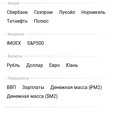
Акции
Сбербанк
Газпром
Лукойл
Норникель
Татнефть
Полюс
Индексы
IMOEX
S&P500
Валюты
Рубль
Доллар
Евро
Юань
Показатели
ВВП
Зарплаты
Денежная масса (₽М2)
Денежная масса ($М2)