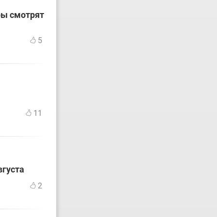
ры смотрят
5
11
вгуста
2