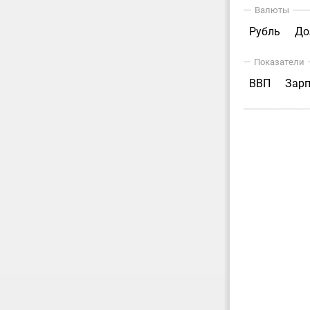
Валюты
Рубль
До
Показатели
ВВП
Зар