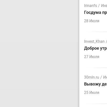
Irinanfs
/
Ин
Госдума пр
28 Июля
Invest_Khan
Доброе утр
27 Июля
30mln.ru
/
И
Вывожу ден
25 Июля