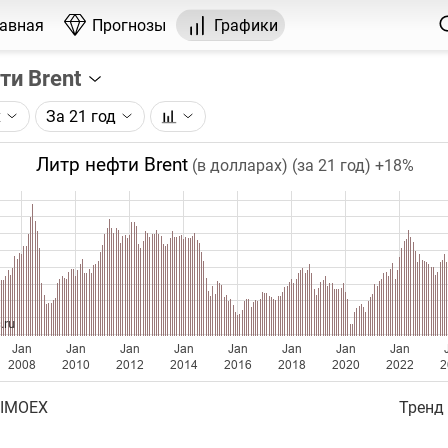
лавная
Прогнозы
Графики
ти Brent
х
За 21 год
графика:
рса на нефть марки Brent, торгуемого на ICE.
Литр нефти Brent
(в долларах) (за 21 год)
+18%
чка на графике - цена закрытия дня, недели или месяца.
ый таймфрейм (день, неделя, месяц) подбирается автома
ении глубины графика.
бавляются ежедневно.
.ru
Jan
Jan
Jan
Jan
Jan
Jan
Jan
Jan
2008
2010
2012
2014
2016
2018
2020
2022
2
 IMOEX
Тренд 