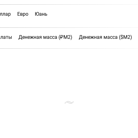
ллар
Евро
Юань
платы
Денежная масса (₽М2)
Денежная масса ($М2)