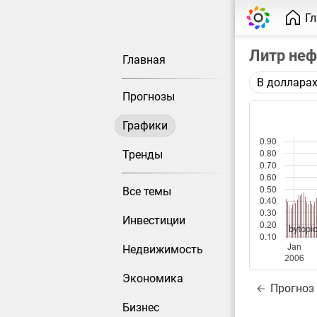
Г
Литр неф
Главная
В доллара
Описание 
Прогнозы
Цена фьюче
Графики
Каждая то
0.90
Оптимальн
Тренды
0.80
0.70
при измен
0.60
0.50
Все темы
Данные до
0.40
0.30
Инвестиции
0.20
bytopic
0.10
Jan
Недвижимость
2006
Экономика
Прогноз
Бизнес