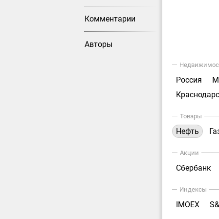
Комментарии
Авторы
Недвижимос
Россия
М
Краснодарс
Товары
Нефть
Га
Акции
Сбербанк
Индексы
IMOEX
S&