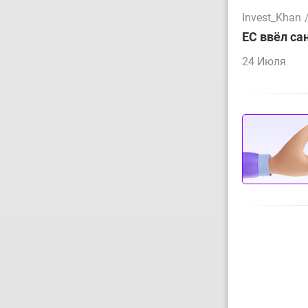
Invest_Khan
ЕС ввёл са
24 Июля