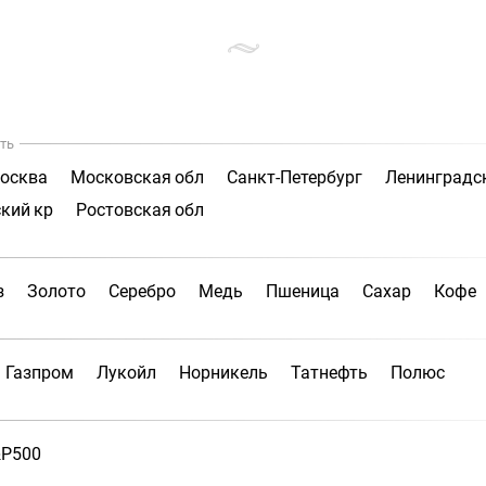
ть
осква
Московская обл
Санкт-Петербург
Ленинградс
кий кр
Ростовская обл
з
Золото
Серебро
Медь
Пшеница
Сахар
Кофе
Газпром
Лукойл
Норникель
Татнефть
Полюс
P500