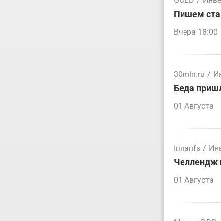
GOLD
/
Инве
Пишем стак
Вчера 18:00
30mln.ru
/
И
Беда пришл
01 Августа
Irinanfs
/
Ин
Челлендж п
01 Августа