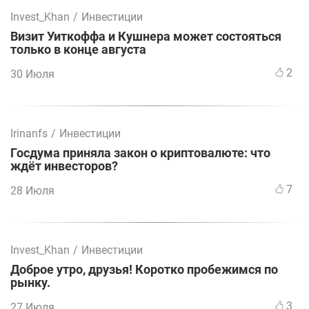
Invest_Khan
/
Инвестиции
Визит Уиткоффа и Кушнера может состояться
только в конце августа
2
30 Июля
Irinanfs
/
Инвестиции
Госдума приняла закон о криптовалюте: что
ждёт инвесторов?
7
28 Июля
Invest_Khan
/
Инвестиции
Доброе утро, друзья! Коротко пробежимся по
рынку.
3
27 Июля