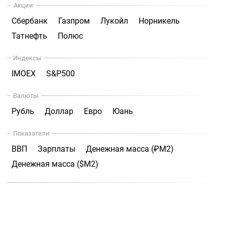
Акции
Сбербанк
Газпром
Лукойл
Норникель
Татнефть
Полюс
Индексы
IMOEX
S&P500
Валюты
Рубль
Доллар
Евро
Юань
Показатели
ВВП
Зарплаты
Денежная масса (₽М2)
Денежная масса ($М2)