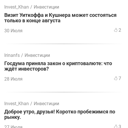
Invest_Khan
/
Инвестиции
Визит Уиткоффа и Кушнера может состояться
только в конце августа
2
30 Июля
Irinanfs
/
Инвестиции
Госдума приняла закон о криптовалюте: что
ждёт инвесторов?
7
28 Июля
Invest_Khan
/
Инвестиции
Доброе утро, друзья! Коротко пробежимся по
рынку.
3
27 Июля