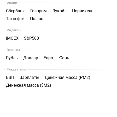
Акции
Сбербанк
Газпром
Лукойл
Норникель
Татнефть
Полюс
Индексы
IMOEX
S&P500
Валюты
Рубль
Доллар
Евро
Юань
Показатели
ВВП
Зарплаты
Денежная масса (₽М2)
Денежная масса ($М2)