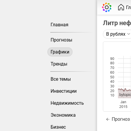
Г
Литр неф
Главная
В рублях
Описание 
Прогнозы
Цена фьюче
Графики
Каждая то
90
Оптимальн
Тренды
80
70
при измен
60
50
Все темы
Данные до
40
30
Инвестиции
20
bytopic
10
Jan
Недвижимость
2015
Экономика
Прогноз
Бизнес