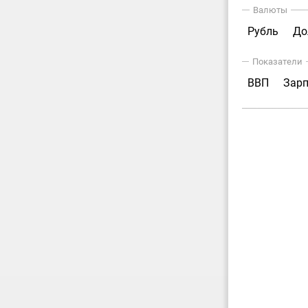
Валюты
Рубль
До
Показатели
ВВП
Зар