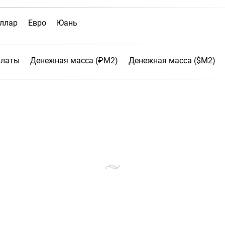
ллар
Евро
Юань
платы
Денежная масса (₽М2)
Денежная масса ($М2)