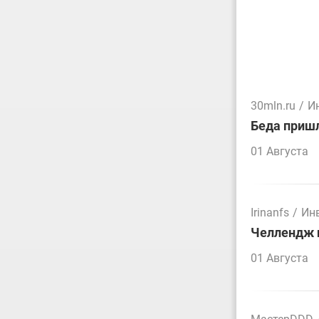
30mln.ru
/
И
Беда пришл
01 Августа
Irinanfs
/
Ин
Челлендж п
01 Августа