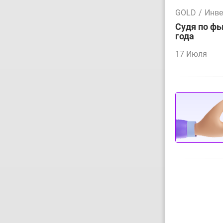
GOLD
/
Инве
Судя по фь
года
17 Июля