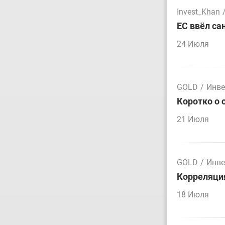
Invest_Khan
ЕС ввёл са
24 Июля
GOLD
/
Инве
Коротко о 
21 Июля
GOLD
/
Инве
Корреляция
18 Июля