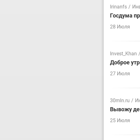
Irinanfs
/
Ин
Госдума пр
28 Июля
Invest_Khan
Доброе утр
27 Июля
30mln.ru
/
И
Вывожу ден
25 Июля