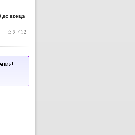
 до конца
8
2
ации!