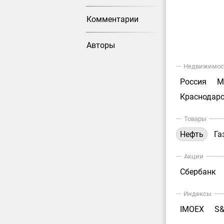
Комментарии
Авторы
Недвижимос
Россия
М
Краснодарс
Товары
Нефть
Га
Акции
Сбербанк
Индексы
IMOEX
S&