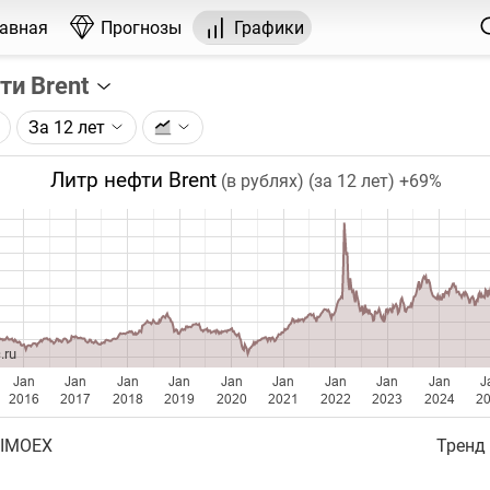
лавная
Прогнозы
Графики
ти Brent
За 12 лет
графика:
рса на нефть марки Brent, торгуемого на ICE.
Литр нефти Brent
(в рублях) (за 12 лет)
+69%
чка на графике - цена закрытия дня, недели или месяца.
ый таймфрейм (день, неделя, месяц) подбирается автома
ении глубины графика.
бавляются ежедневно.
.ru
Jan
Jan
Jan
Jan
Jan
Jan
Jan
Jan
Jan
J
2016
2017
2018
2019
2020
2021
2022
2023
2024
2
 IMOEX
Тренд 