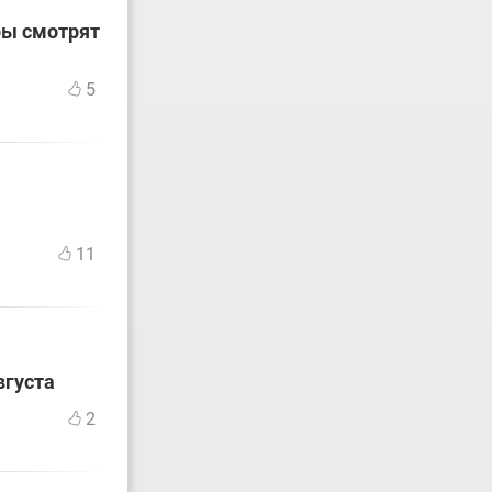
ры смотрят
5
11
вгуста
2