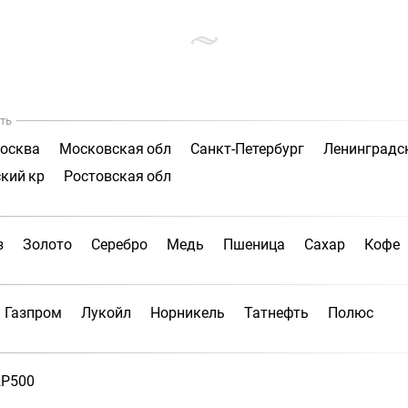
ть
осква
Московская обл
Санкт-Петербург
Ленинградс
кий кр
Ростовская обл
з
Золото
Серебро
Медь
Пшеница
Сахар
Кофе
Газпром
Лукойл
Норникель
Татнефть
Полюс
P500