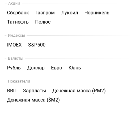
Акции
Сбербанк
Газпром
Лукойл
Норникель
Татнефть
Полюс
Индексы
IMOEX
S&P500
Валюты
Рубль
Доллар
Евро
Юань
Показатели
ВВП
Зарплаты
Денежная масса (₽М2)
Денежная масса ($М2)