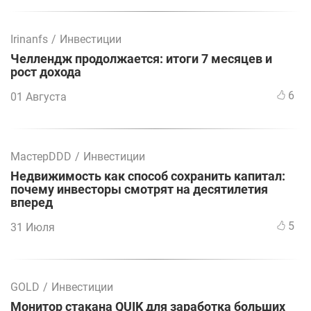
Irinanfs
/
Инвестиции
Челлендж продолжается: итоги 7 месяцев и
рост дохода
6
01 Августа
МастерDDD
/
Инвестиции
Недвижимость как способ сохранить капитал:
почему инвесторы смотрят на десятилетия
вперед
5
31 Июля
GOLD
/
Инвестиции
Монитор стакана QUIK для заработка больших