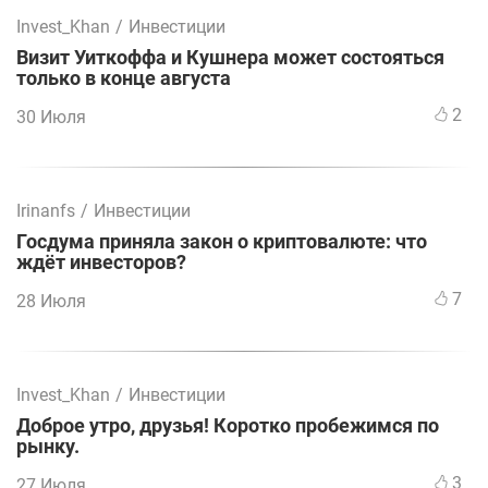
Invest_Khan
/
Инвестиции
Визит Уиткоффа и Кушнера может состояться
только в конце августа
2
30 Июля
Irinanfs
/
Инвестиции
Госдума приняла закон о криптовалюте: что
ждёт инвесторов?
7
28 Июля
Invest_Khan
/
Инвестиции
Доброе утро, друзья! Коротко пробежимся по
рынку.
3
27 Июля