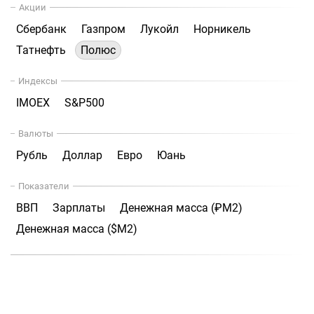
Акции
Сбербанк
Газпром
Лукойл
Норникель
Татнефть
Полюс
Индексы
IMOEX
S&P500
Валюты
Рубль
Доллар
Евро
Юань
Показатели
ВВП
Зарплаты
Денежная масса (₽М2)
Денежная масса ($М2)