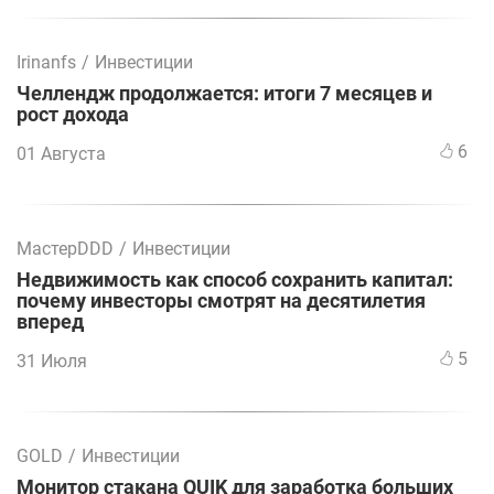
Irinanfs
/
Инвестиции
Челлендж продолжается: итоги 7 месяцев и
рост дохода
6
01 Августа
МастерDDD
/
Инвестиции
Недвижимость как способ сохранить капитал:
почему инвесторы смотрят на десятилетия
вперед
5
31 Июля
GOLD
/
Инвестиции
Монитор стакана QUIK для заработка больших