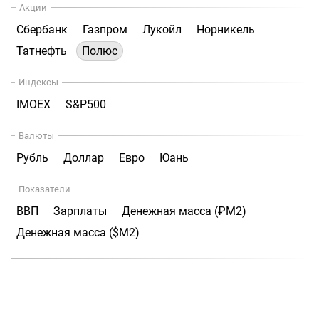
Акции
Сбербанк
Газпром
Лукойл
Норникель
Татнефть
Полюс
Индексы
IMOEX
S&P500
Валюты
Рубль
Доллар
Евро
Юань
Показатели
ВВП
Зарплаты
Денежная масса (₽М2)
Денежная масса ($М2)