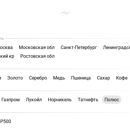
ть
осква
Московская обл
Санкт-Петербург
Ленинградс
кий кр
Ростовская обл
з
Золото
Серебро
Медь
Пшеница
Сахар
Кофе
Газпром
Лукойл
Норникель
Татнефть
Полюс
P500