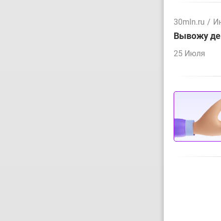
30mln.ru
/
И
Вывожу ден
25 Июля