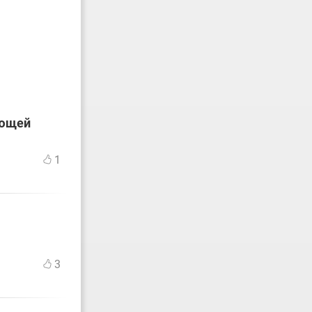
ующей
1
3