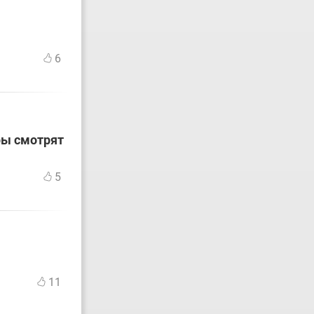
6
ры смотрят
5
11