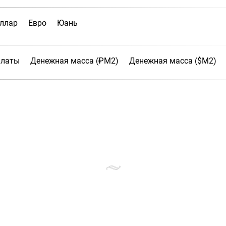
ллар
Евро
Юань
платы
Денежная масса (₽М2)
Денежная масса ($М2)