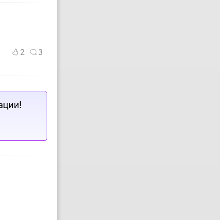
2
3
ации!