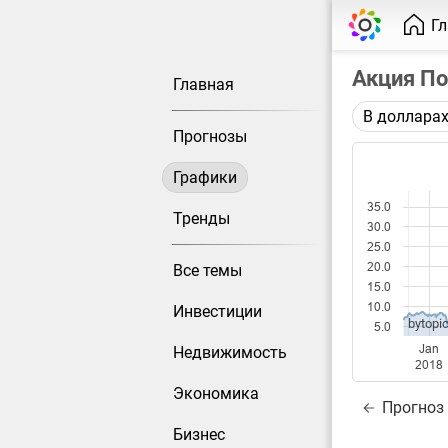
Г
Акция П
Главная
В доллара
Описание 
Прогнозы
Цена акци
сплита (1:
Графики
35.0
Каждая то
Тренды
30.0
Оптимальн
25.0
при измен
20.0
Все темы
15.0
Данные до
10.0
Инвестиции
bytopic
5.0
Jan
Недвижимость
2018
Экономика
Прогноз
Бизнес