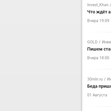
Invest_Khan
Что ждёт а
Вчера 19:09
GOLD
/
Инве
Пишем стак
Вчера 18:00
30mln.ru
/
И
Беда пришл
01 Августа