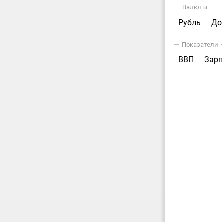
Валюты
Рубль
До
Показатели
ВВП
Зар