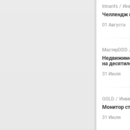
Irinanfs
/
Ин
Челлендж п
01 Августа
МастерDDD
Недвижимос
на десятил
31 Июля
GOLD
/
Инве
Монитор ст
31 Июля