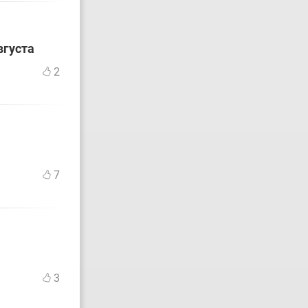
вгуста
2
7
3