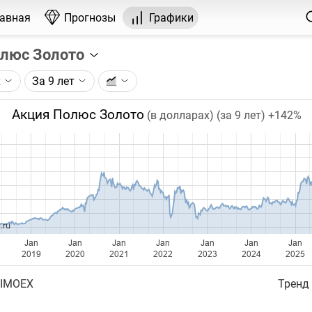
лавная
Прогнозы
Графики
олюс Золото
х
За 9 лет
графика:
и ПАО Полюс (PLZL), торгуемой на Московской бирже. Цен
Акция Полюс Золото
(в долларах) (за 9 лет)
+142%
10)(27.03.2025) приведены к ценам после сплита.
чка на графике - цена закрытия дня, недели или месяца.
ый таймфрейм (день, неделя, месяц) подбирается автома
ении глубины графика.
бавляются ежедневно.
.ru
Jan
Jan
Jan
Jan
Jan
Jan
Jan
2019
2020
2021
2022
2023
2024
2025
 IMOEX
Тренд 