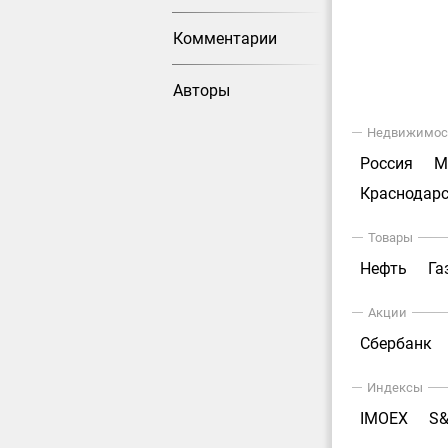
Комментарии
Авторы
Недвижимос
Россия
М
Краснодарс
Товары
Нефть
Га
Акции
Сбербанк
Индексы
IMOEX
S&