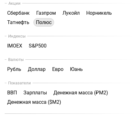
Акции
Сбербанк
Газпром
Лукойл
Норникель
Татнефть
Полюс
Индексы
IMOEX
S&P500
Валюты
Рубль
Доллар
Евро
Юань
Показатели
ВВП
Зарплаты
Денежная масса (₽М2)
Денежная масса ($М2)