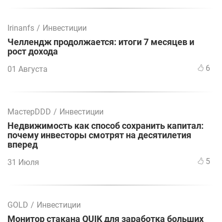
Irinanfs
/
Инвестиции
Челлендж продолжается: итоги 7 месяцев и
рост дохода
6
01 Августа
МастерDDD
/
Инвестиции
Недвижимость как способ сохранить капитал:
почему инвесторы смотрят на десятилетия
вперед
5
31 Июля
GOLD
/
Инвестиции
Монитор стакана QUIK для заработка больших