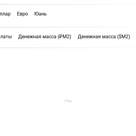
ллар
Евро
Юань
платы
Денежная масса (₽М2)
Денежная масса ($М2)