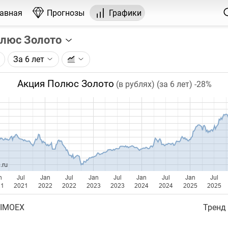
лавная
Прогнозы
Графики
олюс Золото
За 6 лет
графика:
и ПАО Полюс (PLZL), торгуемой на Московской бирже. Цен
Акция Полюс Золото
(в рублях) (за 6 лет)
-28%
10)(27.03.2025) приведены к ценам после сплита.
чка на графике - цена закрытия дня, недели или месяца.
ый таймфрейм (день, неделя, месяц) подбирается автома
ении глубины графика.
бавляются ежедневно.
.ru
n
Jul
Jan
Jul
Jan
Jul
Jan
Jul
Jan
Jul
21
2021
2022
2022
2023
2023
2024
2024
2025
2025
 IMOEX
Тренд 