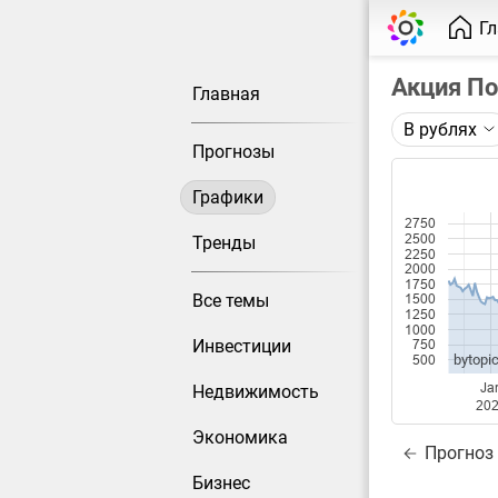
Г
Акция П
Главная
В рублях
Описание 
Прогнозы
Цена акци
сплита (1:
Графики
2750
Каждая то
2500
Тренды
2250
Оптимальн
2000
при измен
1750
Все темы
1500
1250
Данные до
1000
Инвестиции
750
bytopic
500
Ja
Недвижимость
20
Экономика
Прогноз
Бизнес