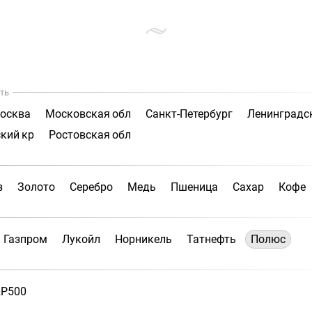
ть
осква
Московская обл
Санкт-Петербург
Ленинградс
кий кр
Ростовская обл
з
Золото
Серебро
Медь
Пшеница
Сахар
Кофе
Газпром
Лукойл
Норникель
Татнефть
Полюс
P500