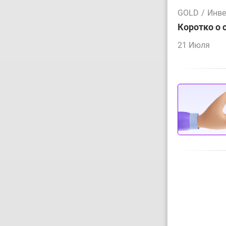
GOLD
/
Инве
Коротко о 
21 Июля