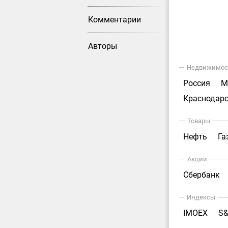
Комментарии
Авторы
Недвижимос
Россия
М
Краснодарс
Товары
Нефть
Га
Акции
Сбербанк
Индексы
IMOEX
S&