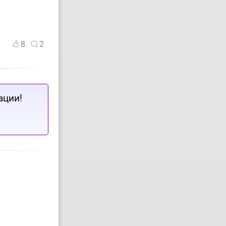
8
2
ации!