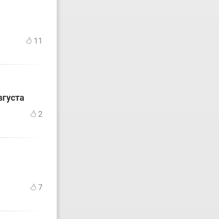
11
вгуста
2
7