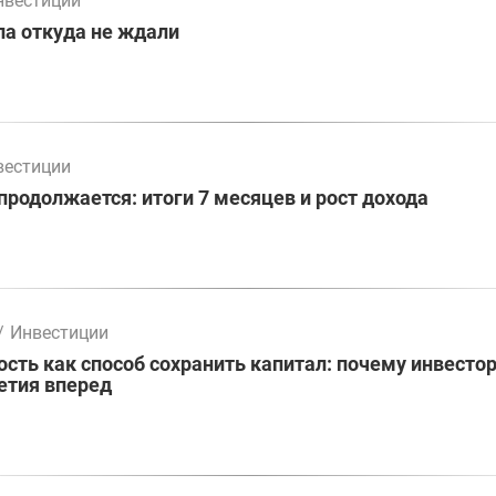
нвестиции
а откуда не ждали
вестиции
родолжается: итоги 7 месяцев и рост дохода
/
Инвестиции
ть как способ сохранить капитал: почему инвесто
етия вперед