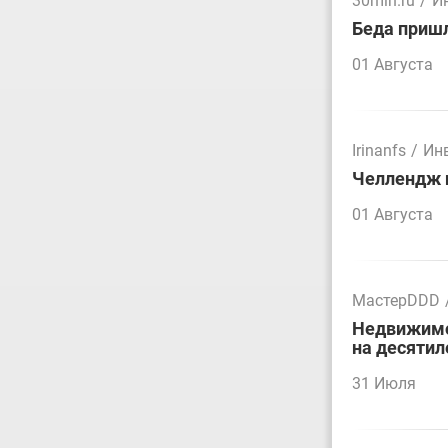
30mln.ru
/
И
Беда пришл
01 Августа
Irinanfs
/
Ин
Челлендж п
01 Августа
МастерDDD
Недвижимос
на десятил
31 Июля