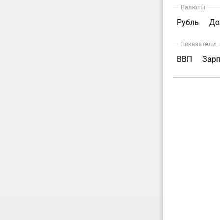
Валюты
Рубль
До
Показатели
ВВП
Зар