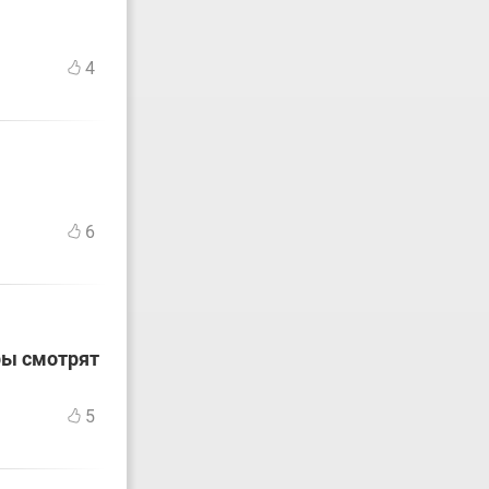
4
6
ры смотрят
5