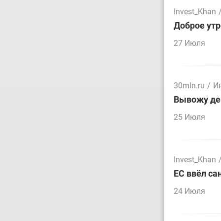
Invest_Khan
Доброе утр
27 Июля
30mln.ru
/
И
Вывожу ден
25 Июля
Invest_Khan
ЕС ввёл са
24 Июля