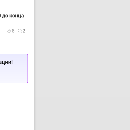
 до конца
8
2
ации!