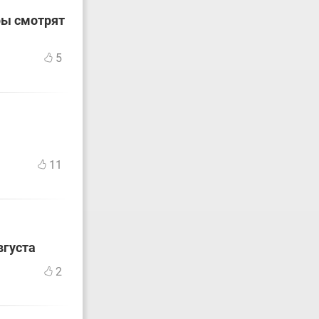
ры смотрят
5
11
вгуста
2