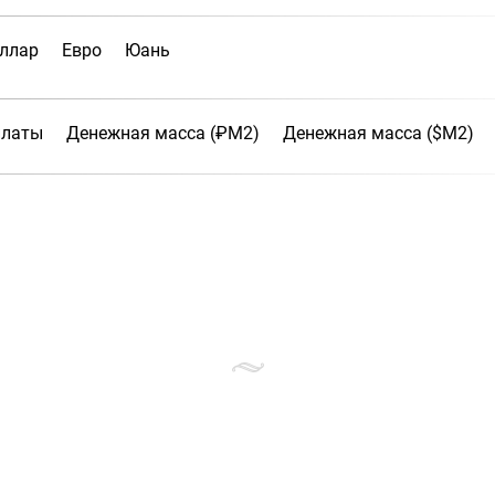
ллар
Евро
Юань
платы
Денежная масса (₽М2)
Денежная масса ($М2)