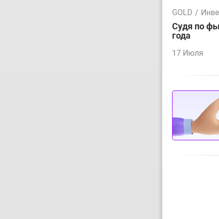
GOLD
/
Инве
Судя по фь
года
17 Июля