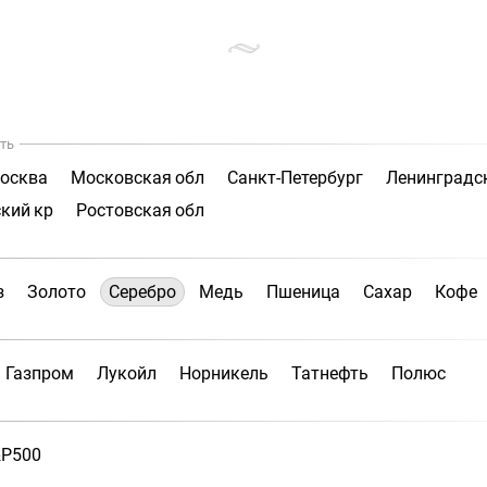
ть
осква
Московская обл
Санкт-Петербург
Ленинградс
кий кр
Ростовская обл
з
Золото
Серебро
Медь
Пшеница
Сахар
Кофе
Газпром
Лукойл
Норникель
Татнефть
Полюс
P500