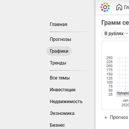
Г
Грамм с
Главная
В рублях
Описание 
Прогнозы
Цена фьюче
Графики
Каждая то
250
Оптимальн
225
Тренды
200
при измен
175
150
Все темы
125
Данные до
100
75
Инвестиции
50
bytopic
25
Jan
Недвижимость
202
Экономика
Прогноз
Бизнес