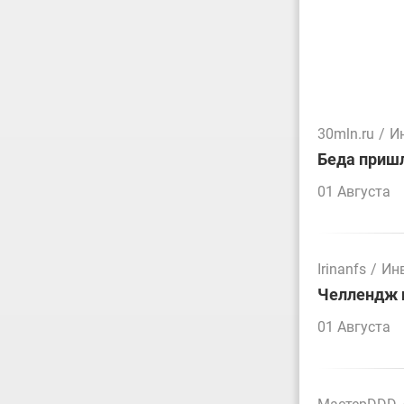
30mln.ru
/
И
Беда пришл
01 Августа
Irinanfs
/
Ин
Челлендж п
01 Августа