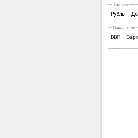
Валюты
Рубль
До
Показатели
ВВП
Зар