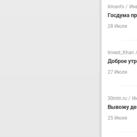
Irinanfs
/
Ин
Госдума пр
28 Июля
Invest_Khan
Доброе утр
27 Июля
30mln.ru
/
И
Вывожу ден
25 Июля