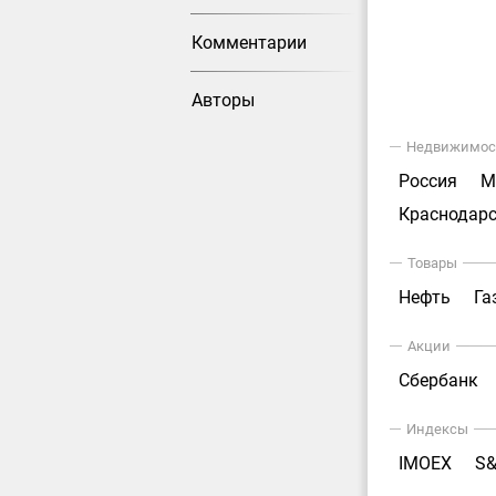
Комментарии
Авторы
Недвижимос
Россия
М
Краснодарс
Товары
Нефть
Га
Акции
Сбербанк
Индексы
IMOEX
S&