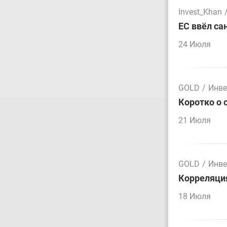
Invest_Khan
ЕС ввёл са
24 Июля
GOLD
/
Инве
Коротко о 
21 Июля
GOLD
/
Инве
Корреляция
18 Июля