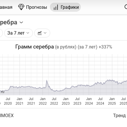
лавная
Прогнозы
Графики
еребра
За 7 лет
графика:
рса на серебро, торгуемого на ICE.
Грамм серебра
(в рублях) (за 7 лет)
+337%
чка на графике - цена закрытия дня, недели или месяца.
ый таймфрейм (день, неделя, месяц) подбирается автома
ении глубины графика.
бавляются ежедневно.
.ru
Jul
Jan
Jul
Jan
Jul
Jan
Jul
Jan
Jul
Jan
Jul
0
2020
2021
2021
2022
2022
2023
2023
2024
2024
2025
202
 IMOEX
Тренд 