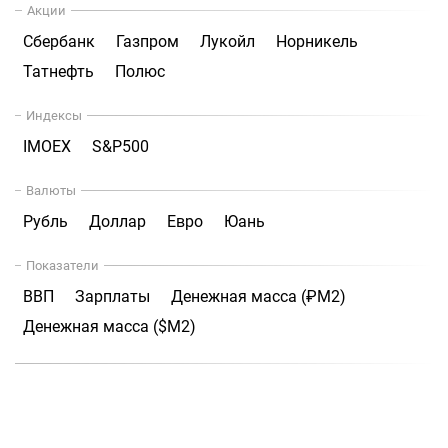
Акции
Сбербанк
Газпром
Лукойл
Норникель
Татнефть
Полюс
Индексы
IMOEX
S&P500
Валюты
Рубль
Доллар
Евро
Юань
Показатели
ВВП
Зарплаты
Денежная масса (₽М2)
Денежная масса ($М2)