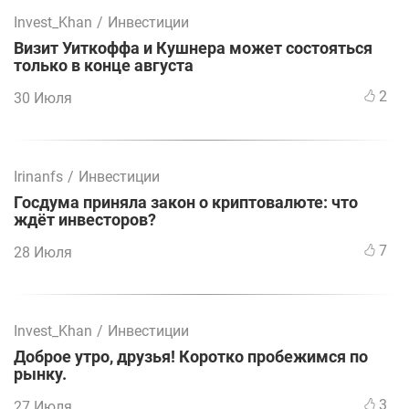
Invest_Khan
/
Инвестиции
Визит Уиткоффа и Кушнера может состояться
только в конце августа
2
30 Июля
Irinanfs
/
Инвестиции
Госдума приняла закон о криптовалюте: что
ждёт инвесторов?
7
28 Июля
Invest_Khan
/
Инвестиции
Доброе утро, друзья! Коротко пробежимся по
рынку.
3
27 Июля