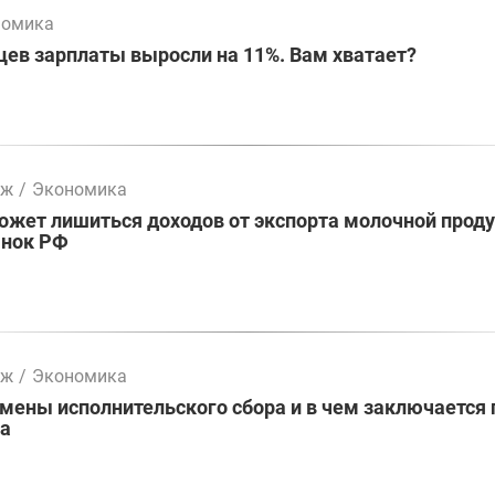
номика
цев зарплаты выросли на 11%. Вам хватает?
мж
/
Экономика
жет лишиться доходов от экспорта молочной проду
ынок РФ
мж
/
Экономика
ены исполнительского сбора и в чем заключается 
ва