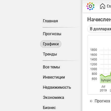
Г
Начисле
Главная
В доллара
Описание 
Прогнозы
Среднемес
работнико
Графики
1800
Каждая то
Тренды
1600
меняется 
1400
1200
Все темы
Данные до
1000
800
Инвестиции
600
bytopic
Jul
Недвижимость
2019
Экономика
Прогноз
Бизнес