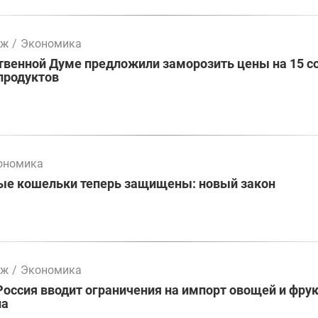
мж
/
Экономика
твенной Думе предложили заморозить цены на 15 с
продуктов
ономика
ые кошельки теперь защищены: новый закон
мж
/
Экономика
Россия вводит ограничения на импорт овощей и фрук
на