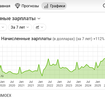
лавная
Прогнозы
Графики
нные зарплаты
х
За 7 лет
графика:
ячная номинальная начисленная заработная плата (ФОТ)
Начисленные зарплаты
(в долларах) (за 7 лет)
+112%
в в целом по экономике по данным Росстата.
чка на графике - среднее значение за месяц. Таймфрейм (м
при изменении глубины графика.
бавляются ежемесячно после официальной публикации Ро
.ru
Jan
Jul
Jan
Jul
Jan
Jul
Jan
Jul
Jan
Jul
Jan
2020
2020
2021
2021
2022
2022
2023
2023
2024
2024
2025
 IMOEX