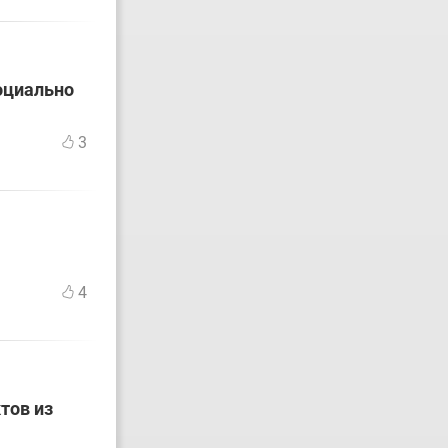
оциально
3
4
тов из