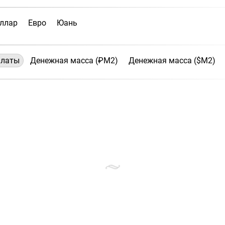
ллар
Евро
Юань
платы
Денежная масса (₽М2)
Денежная масса ($М2)