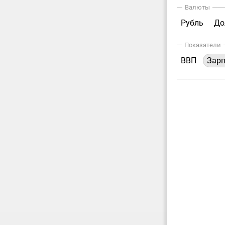
Валюты
Рубль
До
Показатели
ВВП
Зар