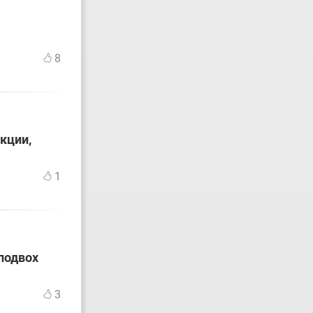
8
кции,
1
подвох
3