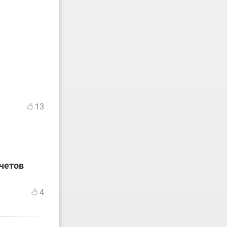
13
счетов
4