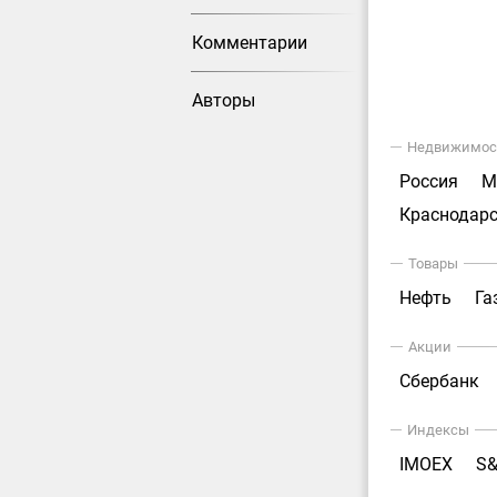
Комментарии
Авторы
Недвижимос
Россия
М
Краснодарс
Товары
Нефть
Га
Акции
Сбербанк
Индексы
IMOEX
S&