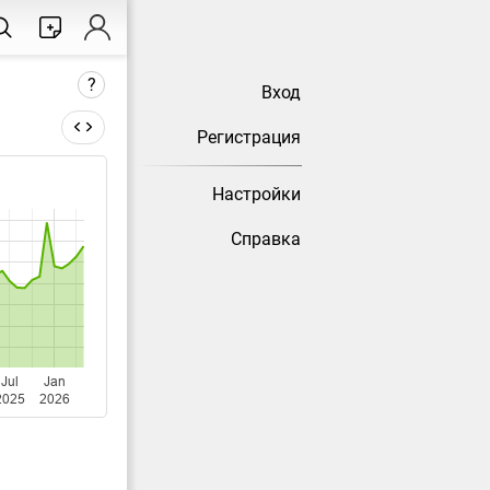
?
Вход
Регистрация
Настройки
есяц) не
Справка
сстатом.
Jul
Jan
2025
2026