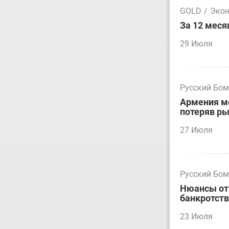
GOLD
/
Эко
За 12 меся
29 Июля
Русский Бо
Армения мо
потеряв р
27 Июля
Русский Бо
Нюансы отм
банкротст
23 Июля