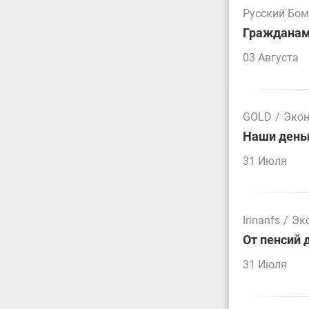
Русский Бо
Гражданам 
03 Августа
GOLD
/
Эко
Наши деньг
31 Июля
Irinanfs
/
Эк
От пенсий 
31 Июля