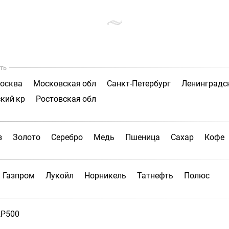
ть
осква
Московская обл
Санкт-Петербург
Ленинградс
кий кр
Ростовская обл
з
Золото
Серебро
Медь
Пшеница
Сахар
Кофе
Газпром
Лукойл
Норникель
Татнефть
Полюс
P500