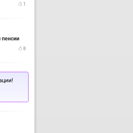
1
й пенсии
8
ации!