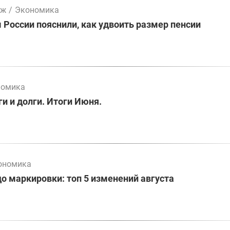
мж
/
Экономика
России пояснили, как удвоить размер пенсии
номика
и и долги. Итоги Июня.
ономика
до маркировки: топ 5 изменений августа