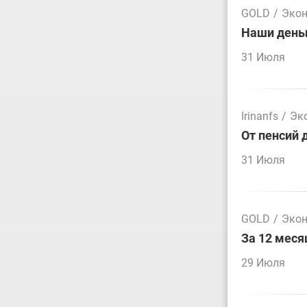
GOLD
/
Эко
Наши деньг
31 Июля
Irinanfs
/
Эк
От пенсий 
31 Июля
GOLD
/
Эко
За 12 меся
29 Июля