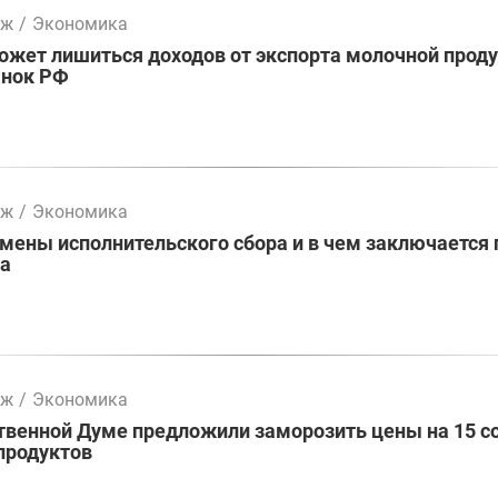
мж
/
Экономика
жет лишиться доходов от экспорта молочной проду
ынок РФ
мж
/
Экономика
ены исполнительского сбора и в чем заключается 
ва
мж
/
Экономика
твенной Думе предложили заморозить цены на 15 с
продуктов