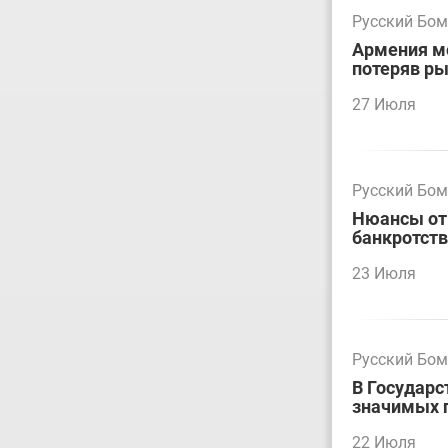
Русский Бо
Армения мо
потеряв р
27 Июля
Русский Бо
Нюансы отм
банкротст
23 Июля
Русский Бо
В Государс
значимых 
22 Июля