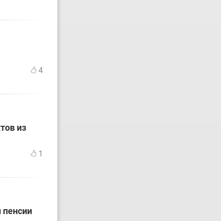
4
тов из
1
й пенсии