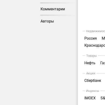
Комментарии
Авторы
Недвижимос
Россия
М
Краснодарс
Товары
Нефть
Га
Акции
Сбербанк
Индексы
IMOEX
S&