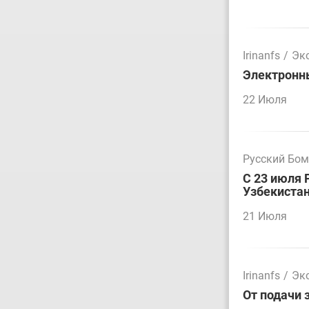
Irinanfs
/
Эк
Электронн
22 Июля
Русский Бо
С 23 июля 
Узбекиста
21 Июля
Irinanfs
/
Эк
От подачи 