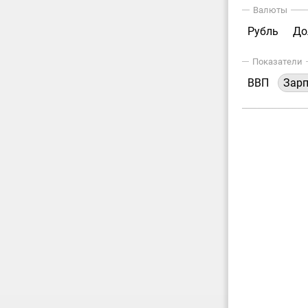
Валюты
Рубль
До
Показатели
ВВП
Зар