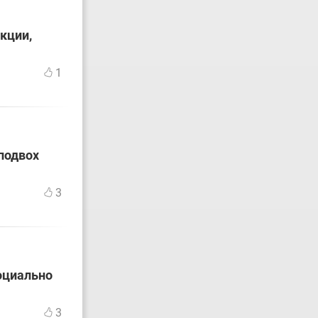
кции,
1
подвох
3
оциально
3