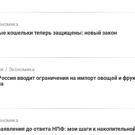
ономика
ые кошельки теперь защищены: новый закон
мж
/
Экономика
Россия вводит ограничения на импорт овощей и фрук
на
ономика
заявления до ответа НПФ: мои шаги к накопительно