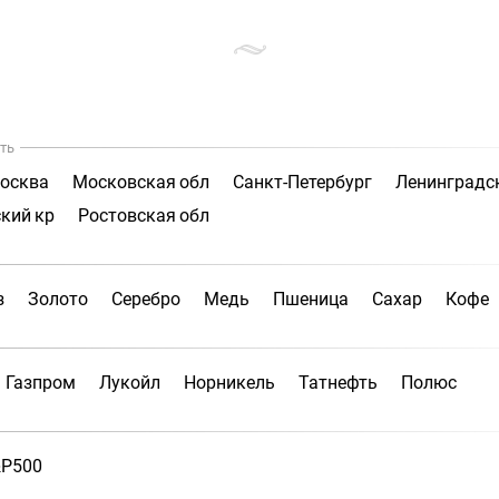
ть
осква
Московская обл
Санкт-Петербург
Ленинградс
кий кр
Ростовская обл
з
Золото
Серебро
Медь
Пшеница
Сахар
Кофе
Газпром
Лукойл
Норникель
Татнефть
Полюс
P500