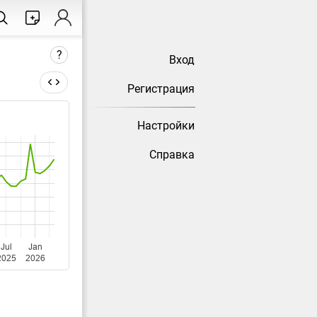
?
Вход
Регистрация
Настройки
есяц) не
Справка
сстатом.
Jul
Jan
2025
2026