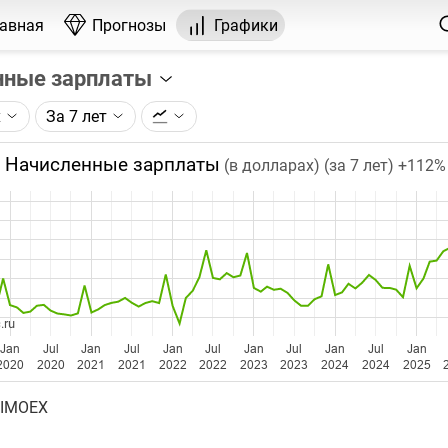
лавная
Прогнозы
Графики
нные зарплаты
х
За 7 лет
графика:
ячная номинальная начисленная заработная плата (ФОТ)
Начисленные зарплаты
(в долларах) (за 7 лет)
+112%
в в целом по экономике по данным Росстата.
чка на графике - среднее значение за месяц. Таймфрейм (м
при изменении глубины графика.
бавляются ежемесячно после официальной публикации Ро
.ru
Jan
Jul
Jan
Jul
Jan
Jul
Jan
Jul
Jan
Jul
Jan
2020
2020
2021
2021
2022
2022
2023
2023
2024
2024
2025
 IMOEX