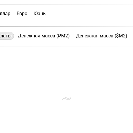
ллар
Евро
Юань
платы
Денежная масса (₽М2)
Денежная масса ($М2)