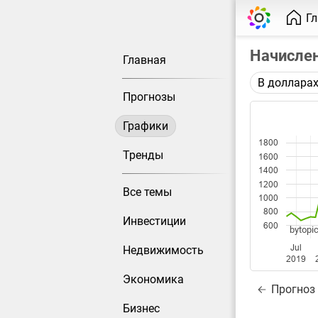
Г
Начисле
Главная
В доллара
Описание 
Прогнозы
Среднемес
работнико
Графики
1800
Каждая то
Тренды
1600
меняется 
1400
1200
Все темы
Данные до
1000
800
Инвестиции
600
bytopic
Jul
Недвижимость
2019
Экономика
Прогноз
Бизнес