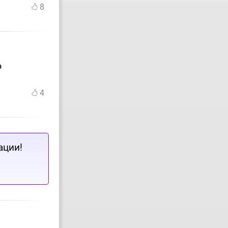
8
о
4
ации!