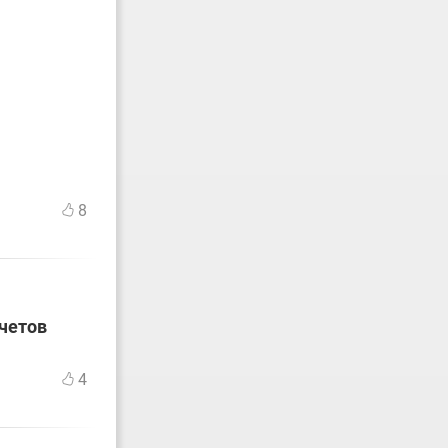
8
счетов
4