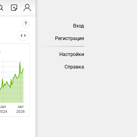
?
Вход
Регистрация
%
Настройки
есяц) не
Справка
сстатом.
Jan
Jan
2024
2026