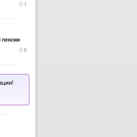
1
й пенсии
8
ации!