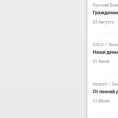
Русский Бо
Гражданам 
03 Августа
GOLD
/
Эко
Наши деньг
31 Июля
Irinanfs
/
Эк
От пенсий 
31 Июля