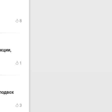
8
кции,
1
подвох
3