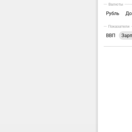
Валюты
Рубль
До
Показатели
ВВП
Зар