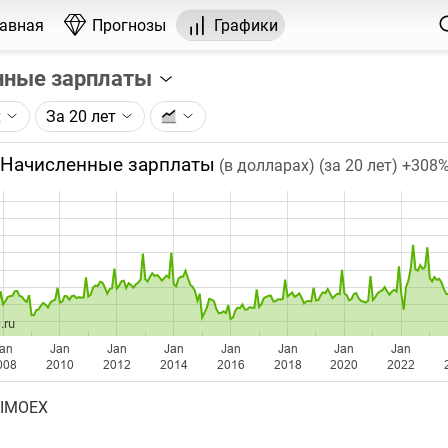
лавная
Прогнозы
Графики
нные зарплаты
х
За 20 лет
графика:
ячная номинальная начисленная заработная плата (ФОТ)
Начисленные зарплаты
(в долларах) (за 20 лет)
+308
в в целом по экономике по данным Росстата.
чка на графике - среднее значение за месяц. Таймфрейм (м
при изменении глубины графика.
бавляются ежемесячно после официальной публикации Ро
.ru
an
Jan
Jan
Jan
Jan
Jan
Jan
Jan
008
2010
2012
2014
2016
2018
2020
2022
 IMOEX