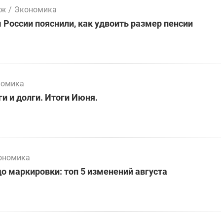
мж
/
Экономика
России пояснили, как удвоить размер пенсии
номика
и и долги. Итоги Июня.
ономика
до маркировки: топ 5 изменений августа