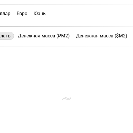
ллар
Евро
Юань
платы
Денежная масса (₽М2)
Денежная масса ($М2)