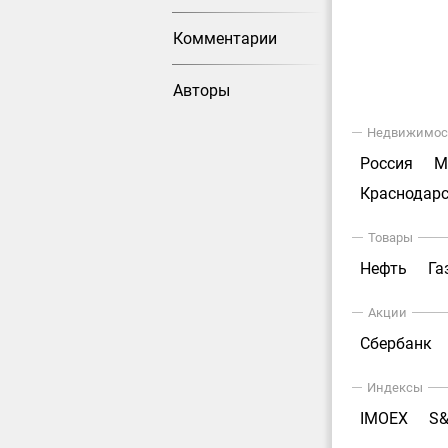
Комментарии
Авторы
Недвижимос
Россия
М
Краснодарс
Товары
Нефть
Га
Акции
Сбербанк
Индексы
IMOEX
S&