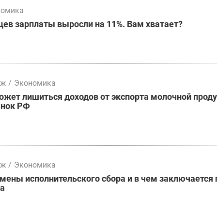
номика
цев зарплаты выросли на 11%. Вам хватает?
мж
/
Экономика
жет лишиться доходов от экспорта молочной проду
ынок РФ
мж
/
Экономика
ены исполнительского сбора и в чем заключается 
ва