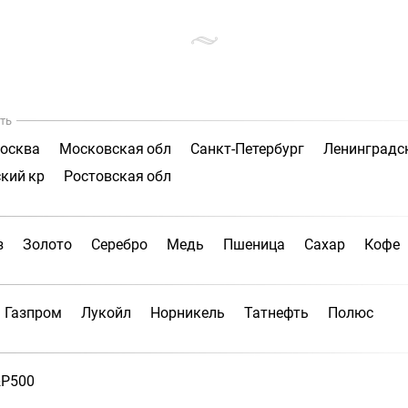
ть
осква
Московская обл
Санкт-Петербург
Ленинградс
кий кр
Ростовская обл
з
Золото
Серебро
Медь
Пшеница
Сахар
Кофе
Газпром
Лукойл
Норникель
Татнефть
Полюс
P500