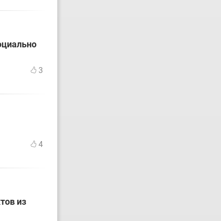
оциально
3
4
тов из