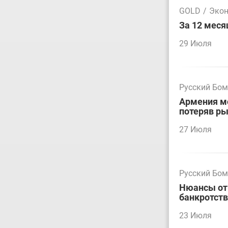
GOLD
/
Эко
За 12 меся
29 Июля
Русский Бо
Армения мо
потеряв р
27 Июля
Русский Бо
Нюансы отм
банкротст
23 Июля