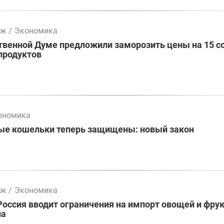
мж
/
Экономика
твенной Думе предложили заморозить цены на 15 с
продуктов
ономика
ые кошельки теперь защищены: новый закон
мж
/
Экономика
Россия вводит ограничения на импорт овощей и фрук
на