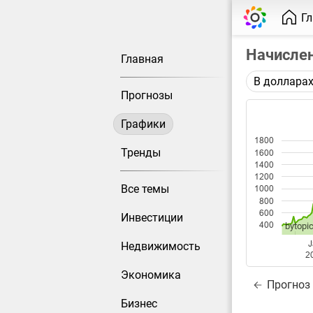
Г
Начисле
Главная
В доллара
Описание 
Прогнозы
Среднемес
работнико
Графики
1800
Каждая то
Тренды
1600
меняется 
1400
1200
Все темы
1000
Данные до
800
600
Инвестиции
400
bytopic
J
Недвижимость
2
Экономика
Прогноз
Бизнес