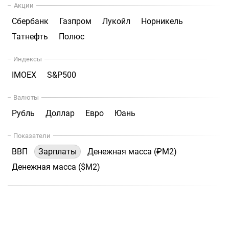
Акции
Сбербанк
Газпром
Лукойл
Норникель
Татнефть
Полюс
Индексы
IMOEX
S&P500
Валюты
Рубль
Доллар
Евро
Юань
Показатели
ВВП
Зарплаты
Денежная масса (₽М2)
Денежная масса ($М2)