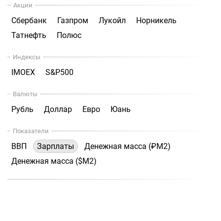
Акции
Сбербанк
Газпром
Лукойл
Норникель
Татнефть
Полюс
Индексы
IMOEX
S&P500
Валюты
Рубль
Доллар
Евро
Юань
Показатели
ВВП
Зарплаты
Денежная масса (₽М2)
Денежная масса ($М2)