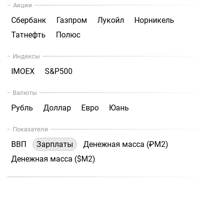
Акции
Сбербанк
Газпром
Лукойл
Норникель
Татнефть
Полюс
Индексы
IMOEX
S&P500
Валюты
Рубль
Доллар
Евро
Юань
Показатели
ВВП
Зарплаты
Денежная масса (₽М2)
Денежная масса ($М2)