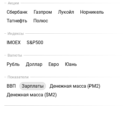
Акции
Сбербанк
Газпром
Лукойл
Норникель
Татнефть
Полюс
Индексы
IMOEX
S&P500
Валюты
Рубль
Доллар
Евро
Юань
Показатели
ВВП
Зарплаты
Денежная масса (₽М2)
Денежная масса ($М2)