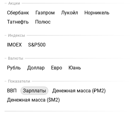
Акции
Сбербанк
Газпром
Лукойл
Норникель
Татнефть
Полюс
Индексы
IMOEX
S&P500
Валюты
Рубль
Доллар
Евро
Юань
Показатели
ВВП
Зарплаты
Денежная масса (₽М2)
Денежная масса ($М2)