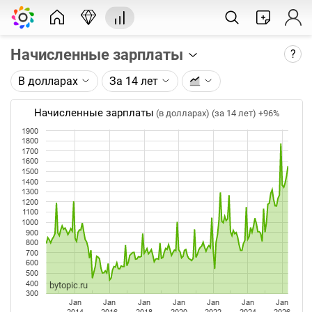
Начисленные зарплаты
?
В долларах
За 14 лет
Описание графика:
Среднемесячная номинальная начисленная
Начисленные зарплаты
(в долларах) (за 14 лет)
+96%
заработная плата (ФОТ) работников в целом по
1900
экономике по данным Росстата.
1800
1700
1600
Каждая точка на графике - среднее значение за
1500
месяц. Таймфрейм (месяц) не меняется при
1400
изменении глубины графика.
1300
1200
1100
Данные добавляются ежемесячно после
1000
официальной публикации Росстатом.
900
800
700
600
500
400
bytopic.ru
300
Jan
Jan
Jan
Jan
Jan
Jan
Jan