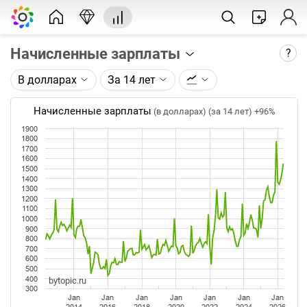
Начисленные зарплаты
?
В долларах
За 14 лет
Описание графика:
Среднемесячная номинальная начисленная
Начисленные зарплаты
(в долларах) (за 14 лет)
+96%
заработная плата (ФОТ) работников в целом по
1900
экономике по данным Росстата.
1800
1700
1600
Каждая точка на графике - среднее значение за
1500
месяц. Таймфрейм (месяц) не меняется при
1400
изменении глубины графика.
1300
1200
1100
Данные добавляются ежемесячно после
1000
официальной публикации Росстатом.
900
800
700
600
500
400
bytopic.ru
300
Jan
Jan
Jan
Jan
Jan
Jan
Jan