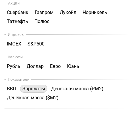
Акции
Сбербанк
Газпром
Лукойл
Норникель
Татнефть
Полюс
Индексы
IMOEX
S&P500
Валюты
Рубль
Доллар
Евро
Юань
Показатели
ВВП
Зарплаты
Денежная масса (₽М2)
Денежная масса ($М2)