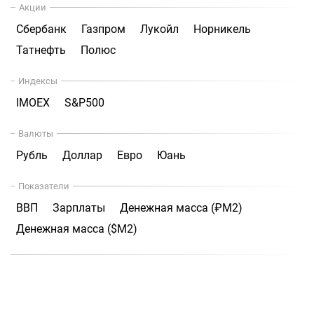
Акции
Сбербанк
Газпром
Лукойл
Норникель
Татнефть
Полюс
Индексы
IMOEX
S&P500
Валюты
Рубль
Доллар
Евро
Юань
Показатели
ВВП
Зарплаты
Денежная масса (₽М2)
Денежная масса ($М2)