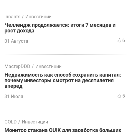
Irinanfs
/
Инвестиции
Челлендж продолжается: итоги 7 месяцев и
рост дохода
6
01 Августа
МастерDDD
/
Инвестиции
Недвижимость как способ сохранить капитал:
почему инвесторы смотрят на десятилетия
вперед
5
31 Июля
GOLD
/
Инвестиции
Монитор стакана QUIK для заработка больших