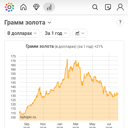
Грамм золота
?
В долларах
За 1 год
Описание графика:
Цена фьючерса на золото, торгуемого на ICE.
Грамм золота
(в долларах) (за 1 год)
+21%
Каждая точка на графике - цена закрытия дня,
175
170
недели или месяца. Оптимальный таймфрейм
165
(день, неделя, месяц) подбирается автоматически
160
при изменении глубины графика.
155
150
145
Данные добавляются ежедневно.
140
135
130
125
120
115
110
bytopic.ru
105
Sep
Nov
Jan
Mar
May
Jul