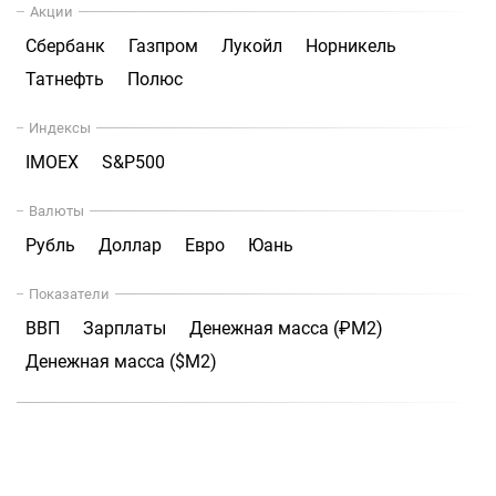
Акции
Сбербанк
Газпром
Лукойл
Норникель
Татнефть
Полюс
Индексы
IMOEX
S&P500
Валюты
Рубль
Доллар
Евро
Юань
Показатели
ВВП
Зарплаты
Денежная масса (₽М2)
Денежная масса ($М2)