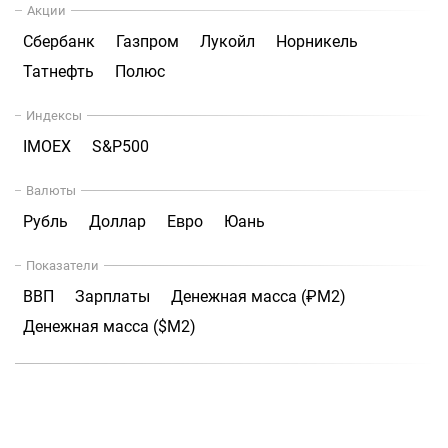
Акции
Сбербанк
Газпром
Лукойл
Норникель
Татнефть
Полюс
Индексы
IMOEX
S&P500
Валюты
Рубль
Доллар
Евро
Юань
Показатели
ВВП
Зарплаты
Денежная масса (₽М2)
Денежная масса ($М2)