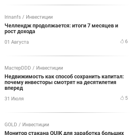
Irinanfs
/
Инвестиции
Челлендж продолжается: итоги 7 месяцев и
рост дохода
6
01 Августа
МастерDDD
/
Инвестиции
Недвижимость как способ сохранить капитал:
почему инвесторы смотрят на десятилетия
вперед
5
31 Июля
GOLD
/
Инвестиции
Монитор стакана QUIK для заработка больших