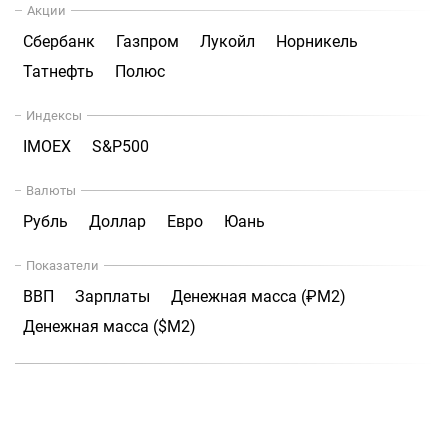
Акции
Сбербанк
Газпром
Лукойл
Норникель
Татнефть
Полюс
Индексы
IMOEX
S&P500
Валюты
Рубль
Доллар
Евро
Юань
Показатели
ВВП
Зарплаты
Денежная масса (₽М2)
Денежная масса ($М2)