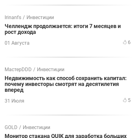
Irinanfs
/
Инвестиции
Челлендж продолжается: итоги 7 месяцев и
рост дохода
6
01 Августа
МастерDDD
/
Инвестиции
Недвижимость как способ сохранить капитал:
почему инвесторы смотрят на десятилетия
вперед
5
31 Июля
GOLD
/
Инвестиции
Монитор стакана QUIK для заработка больших