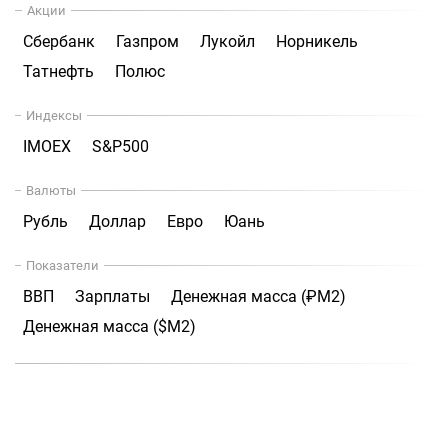
Акции
Сбербанк
Газпром
Лукойл
Норникель
Татнефть
Полюс
Индексы
IMOEX
S&P500
Валюты
Рубль
Доллар
Евро
Юань
Показатели
ВВП
Зарплаты
Денежная масса (₽М2)
Денежная масса ($М2)