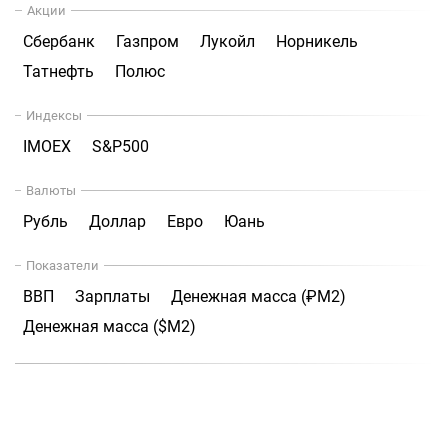
Акции
Сбербанк
Газпром
Лукойл
Норникель
Татнефть
Полюс
Индексы
IMOEX
S&P500
Валюты
Рубль
Доллар
Евро
Юань
Показатели
ВВП
Зарплаты
Денежная масса (₽М2)
Денежная масса ($М2)