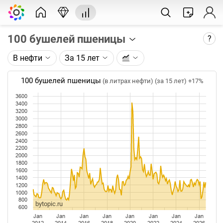
100 бушелей пшеницы
?
В нефти
За 15 лет
Описание графика:
Цена фьючерса на пшеницу, торгуемого на CME.
100 бушелей пшеницы
(в литрах нефти) (за 15 лет)
+17%
Каждая точка на графике - цена закрытия дня,
3600
3400
недели или месяца. Оптимальный таймфрейм
3200
(день, неделя, месяц) подбирается автоматически
3000
2800
при изменении глубины графика.
2600
2400
Данные добавляются ежедневно.
2200
2000
1800
1600
1400
1200
1000
800
bytopic.ru
600
Jan
Jan
Jan
Jan
Jan
Jan
Jan
Jan