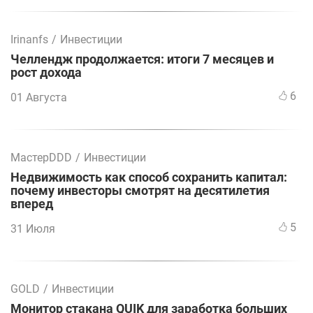
Irinanfs
/
Инвестиции
Челлендж продолжается: итоги 7 месяцев и
рост дохода
6
01 Августа
МастерDDD
/
Инвестиции
Недвижимость как способ сохранить капитал:
почему инвесторы смотрят на десятилетия
вперед
5
31 Июля
GOLD
/
Инвестиции
Монитор стакана QUIK для заработка больших