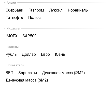
Акции
Сбербанк
Газпром
Лукойл
Норникель
Татнефть
Полюс
Индексы
IMOEX
S&P500
Валюты
Рубль
Доллар
Евро
Юань
Показатели
ВВП
Зарплаты
Денежная масса (₽М2)
Денежная масса ($М2)