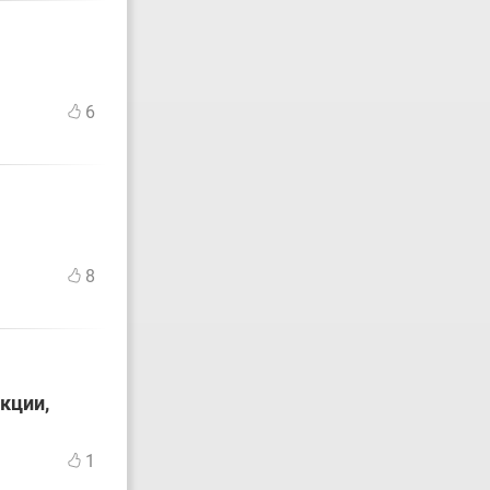
6
8
кции,
1