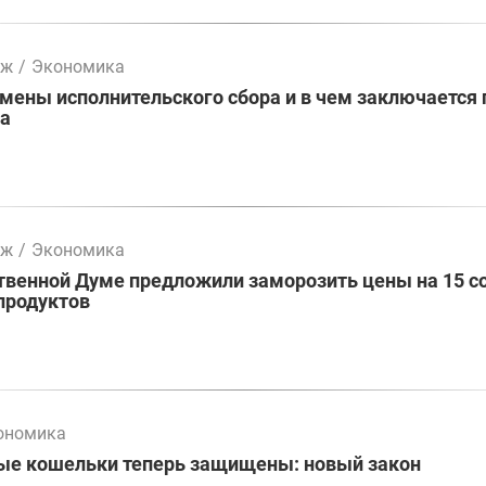
мж
/
Экономика
ены исполнительского сбора и в чем заключается 
ва
мж
/
Экономика
твенной Думе предложили заморозить цены на 15 с
продуктов
ономика
ые кошельки теперь защищены: новый закон