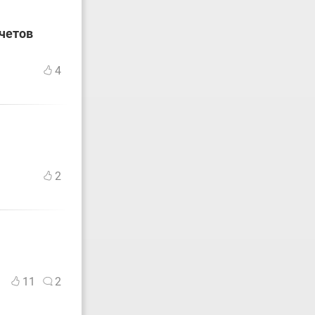
счетов
4
2
11
2