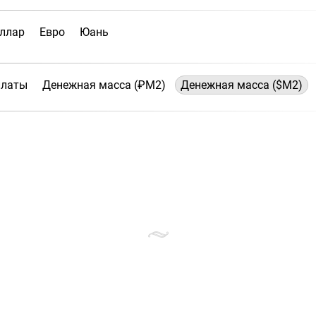
ллар
Евро
Юань
платы
Денежная масса (₽М2)
Денежная масса ($М2)