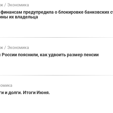
мж
/
Экономика
 финансам предупредила о блокировке банковских 
ины их владельца
мж
/
Экономика
России пояснили, как удвоить размер пенсии
номика
и и долги. Итоги Июня.