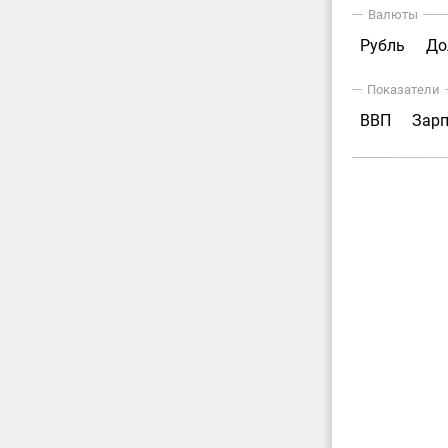
Валюты
Рубль
До
Показатели
ВВП
Зар