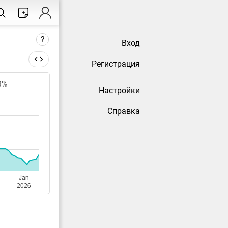
?
Вход
Регистрация
9%
Настройки
 меняется
Справка
о за
Jan
2026