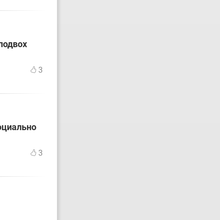
подвох
3
оциально
3