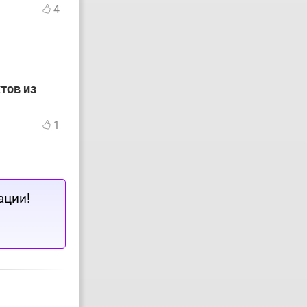
4
тов из
1
ации!