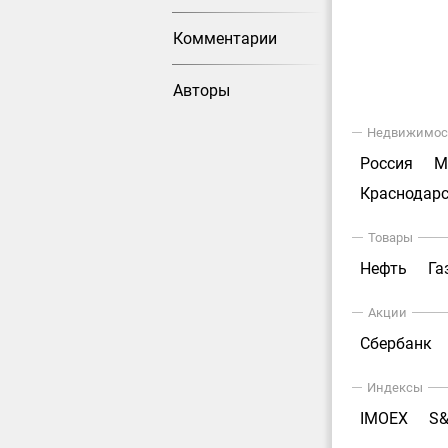
Комментарии
Авторы
Недвижимос
Россия
М
Краснодарс
Товары
Нефть
Га
Акции
Сбербанк
Индексы
IMOEX
S&