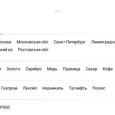
ть
осква
Московская обл
Санкт-Петербург
Ленинградс
кий кр
Ростовская обл
з
Золото
Серебро
Медь
Пшеница
Сахар
Кофе
Газпром
Лукойл
Норникель
Татнефть
Полюс
P500