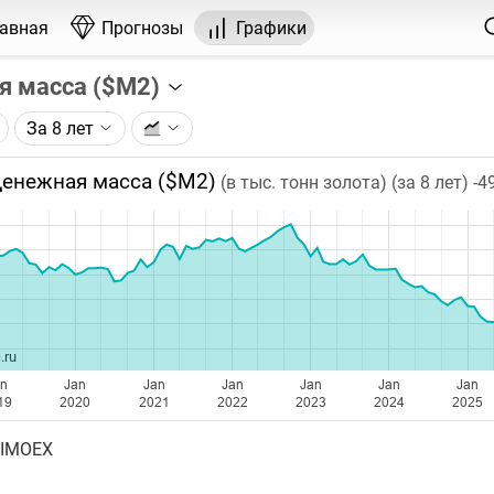
лавная
Прогнозы
Графики
я масса ($М2)
За 8 лет
графика:
масса (агрегат М2) по данным ФРС США.
енежная масса ($М2)
(в тыс. тонн золота) (за 8 лет)
-4
чка на графике - значение за месяц. Таймфрейм (месяц) не
ении глубины графика.
бавляются каждый четвертый вторник месяца, следующег
.ru
an
Jan
Jan
Jan
Jan
Jan
Jan
19
2020
2021
2022
2023
2024
2025
 IMOEX