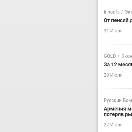
Irinanfs
/
Эк
От пенсий 
31 Июля
GOLD
/
Эко
За 12 меся
29 Июля
Русский Бо
Армения мо
потеряв р
27 Июля