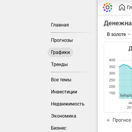
Г
Денежна
Главная
В золоте
Описание 
Прогнозы
Денежная 
Д
Графики
Каждая то
400
при измен
Тренды
350
300
Данные до
Все темы
250
отчетным.
200
Инвестиции
150
bytopic
J
Недвижимость
20
Экономика
Прогноз
Бизнес