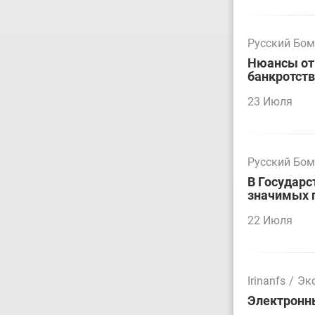
Русский Бо
Нюансы отм
банкротст
23 Июля
Русский Бо
В Государс
значимых 
22 Июля
Irinanfs
/
Эк
Электронн