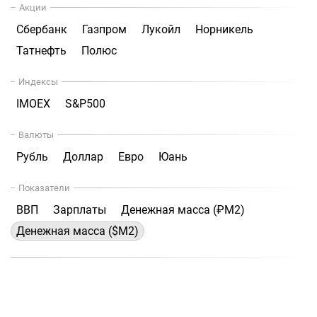
Акции
Сбербанк
Газпром
Лукойл
Норникель
Татнефть
Полюс
Индексы
IMOEX
S&P500
Валюты
Рубль
Доллар
Евро
Юань
Показатели
ВВП
Зарплаты
Денежная масса (₽М2)
Денежная масса ($М2)