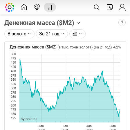
Денежная масса ($М2)
?
В золоте
За 21 год
Описание графика:
Денежная масса (агрегат М2) по данным ФРС
Денежная масса ($М2)
(в тыс. тонн золота) (за 21 год)
-62%
США.
500
475
Каждая точка на графике - значение за месяц.
450
425
Таймфрейм (месяц) не меняется при изменении
400
глубины графика.
375
350
325
Данные добавляются каждый четвертый вторник
300
месяца, следующего за отчетным.
275
250
225
200
175
150
125
bytopic.ru
Jan
Jan
Jan
Jan