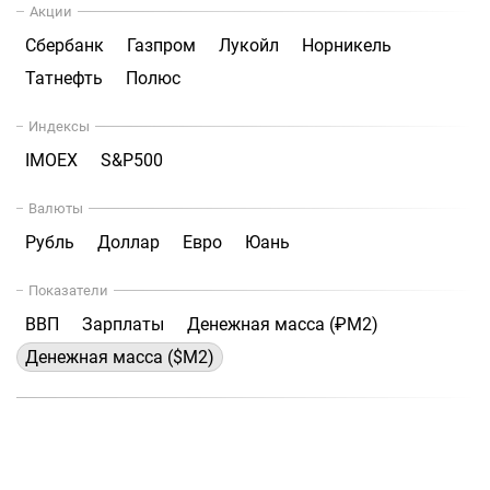
Акции
Сбербанк
Газпром
Лукойл
Норникель
Татнефть
Полюс
Индексы
IMOEX
S&P500
Валюты
Рубль
Доллар
Евро
Юань
Показатели
ВВП
Зарплаты
Денежная масса (₽М2)
Денежная масса ($М2)