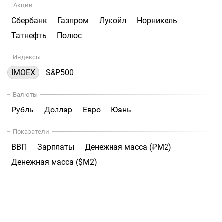
Акции
Сбербанк
Газпром
Лукойл
Норникель
Татнефть
Полюс
Индексы
IMOEX
S&P500
Валюты
Рубль
Доллар
Евро
Юань
Показатели
ВВП
Зарплаты
Денежная масса (₽М2)
Денежная масса ($М2)