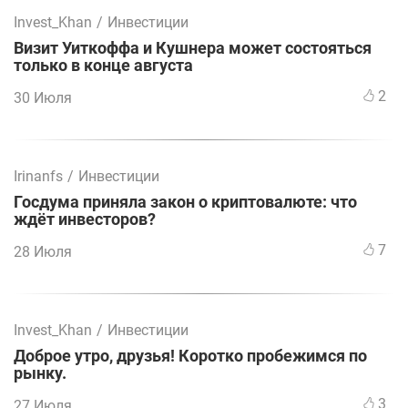
Invest_Khan
/
Инвестиции
Визит Уиткоффа и Кушнера может состояться
только в конце августа
2
30 Июля
Irinanfs
/
Инвестиции
Госдума приняла закон о криптовалюте: что
ждёт инвесторов?
7
28 Июля
Invest_Khan
/
Инвестиции
Доброе утро, друзья! Коротко пробежимся по
рынку.
3
27 Июля