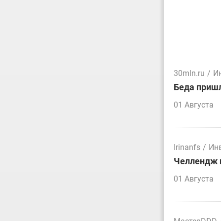
30mln.ru
/
И
Беда пришл
01 Августа
Irinanfs
/
Ин
Челлендж п
01 Августа