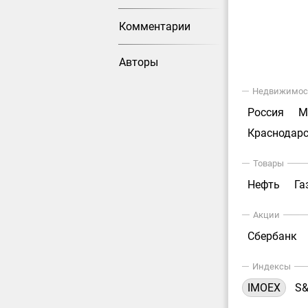
Комментарии
Авторы
Недвижимос
Россия
М
Краснодарс
Товары
Нефть
Га
Акции
Сбербанк
Индексы
IMOEX
S&