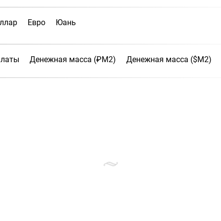
ллар
Евро
Юань
платы
Денежная масса (₽М2)
Денежная масса ($М2)