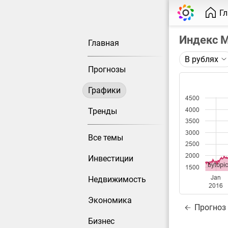
Г
Индекс 
Главная
В рублях
Описание 
Прогнозы
Индекс Мо
Графики
4500
Каждая то
Оптимальн
4000
Тренды
при измен
3500
3000
Все темы
Данные до
2500
2000
Инвестиции
bytopic
1500
Jan
Недвижимость
2016
Экономика
Прогноз
Бизнес