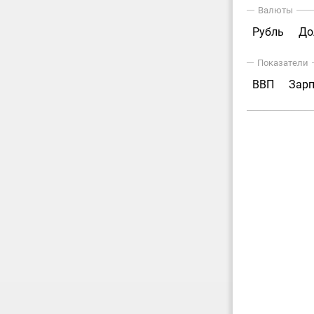
Валюты
Рубль
До
Показатели
ВВП
Зар