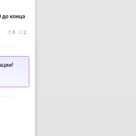
 до конца
8
2
ации!