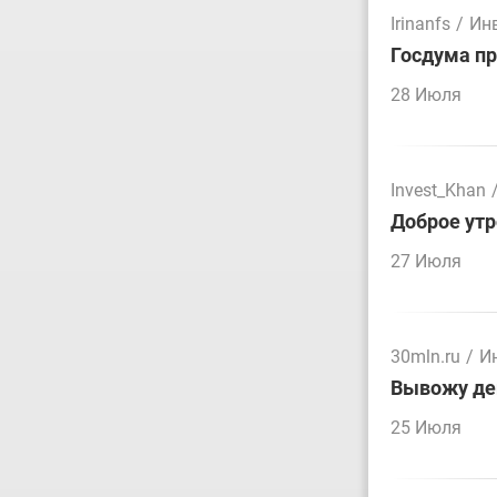
Irinanfs
/
Ин
Госдума пр
28 Июля
Invest_Khan
Доброе утр
27 Июля
30mln.ru
/
И
Вывожу ден
25 Июля