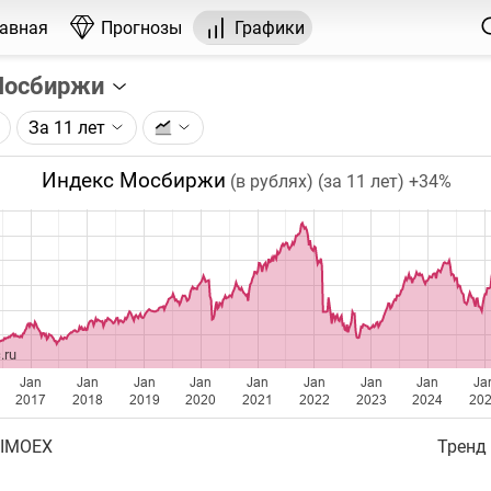
лавная
Прогнозы
Графики
Мосбиржи
За 11 лет
графика:
сковской биржи (IMOEX) по данным Московской биржи.
Индекс Мосбиржи
(в рублях) (за 11 лет)
+34%
чка на графике - цена закрытия дня, недели или месяца.
ый таймфрейм (день, неделя, месяц) подбирается автома
ении глубины графика.
бавляются ежедневно.
.ru
Jan
Jan
Jan
Jan
Jan
Jan
Jan
Jan
Ja
2017
2018
2019
2020
2021
2022
2023
2024
20
 IMOEX
Тренд 