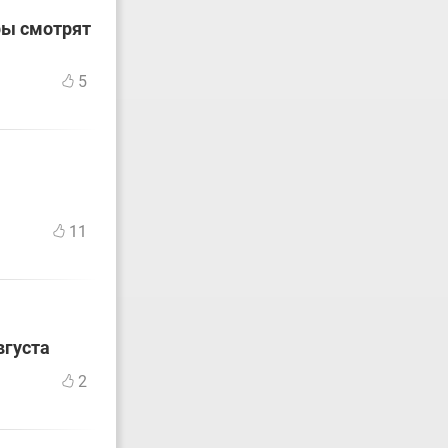
ры смотрят
5
11
вгуста
2