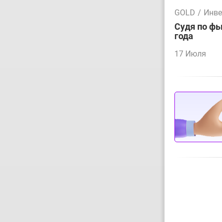
GOLD
/
Инве
Судя по фь
года
17 Июля