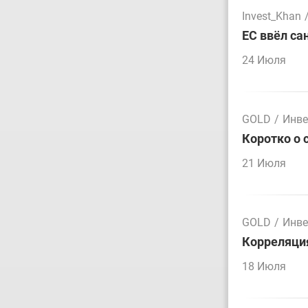
Invest_Khan
ЕС ввёл са
24 Июля
GOLD
/
Инве
Коротко о 
21 Июля
GOLD
/
Инве
Корреляция
18 Июля