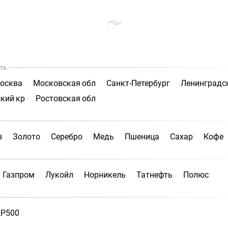
ть
осква
Московская обл
Санкт-Петербург
Ленинградс
кий кр
Ростовская обл
з
Золото
Серебро
Медь
Пшеница
Сахар
Кофе
Газпром
Лукойл
Норникель
Татнефть
Полюс
P500