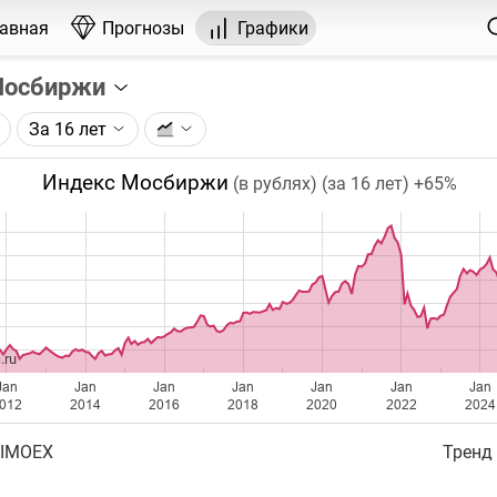
лавная
Прогнозы
Графики
Мосбиржи
За 16 лет
графика:
сковской биржи (IMOEX) по данным Московской биржи.
Индекс Мосбиржи
(в рублях) (за 16 лет)
+65%
чка на графике - цена закрытия дня, недели или месяца.
ый таймфрейм (день, неделя, месяц) подбирается автома
ении глубины графика.
бавляются ежедневно.
.ru
Jan
Jan
Jan
Jan
Jan
Jan
Jan
012
2014
2016
2018
2020
2022
2024
 IMOEX
Тренд 