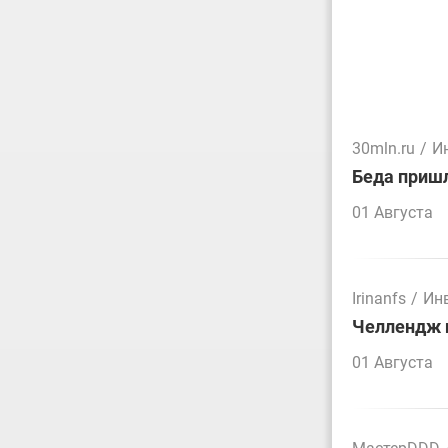
30mln.ru
/
И
Беда пришл
01 Августа
Irinanfs
/
Ин
Челлендж п
01 Августа