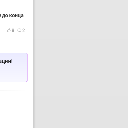
 до конца
8
2
ации!