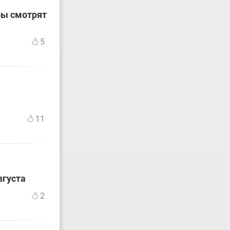
ры смотрят
5
11
вгуста
2