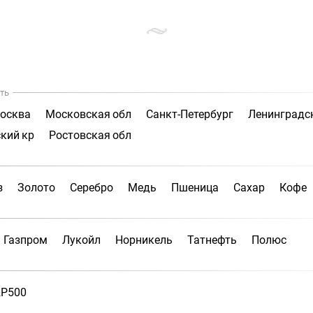
ть
осква
Московская обл
Санкт-Петербург
Ленинградс
кий кр
Ростовская обл
з
Золото
Серебро
Медь
Пшеница
Сахар
Кофе
Газпром
Лукойл
Норникель
Татнефть
Полюс
P500