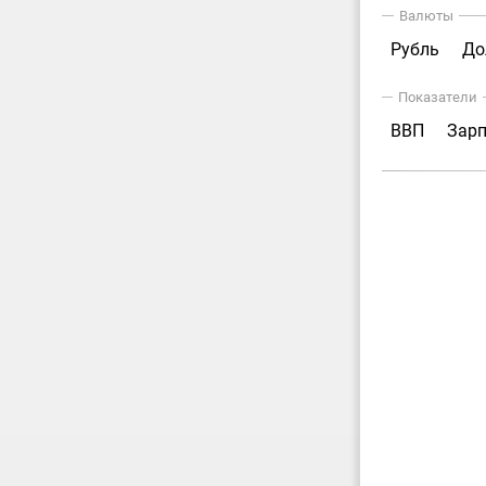
Валюты
Рубль
До
Показатели
ВВП
Зар