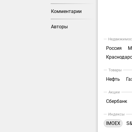
Комментарии
Авторы
Недвижимос
Россия
М
Краснодарс
Товары
Нефть
Га
Акции
Сбербанк
Индексы
IMOEX
S&