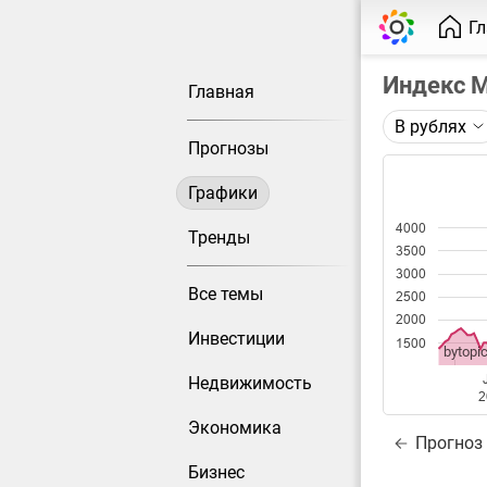
Г
Индекс 
Главная
В рублях
Описание 
Прогнозы
Индекс Мо
Графики
Каждая то
4000
Оптимальн
Тренды
3500
при измен
3000
Все темы
2500
Данные до
2000
Инвестиции
1500
bytopic
Недвижимость
2
Экономика
Прогноз
Бизнес