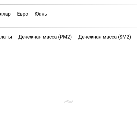
ллар
Евро
Юань
платы
Денежная масса (₽М2)
Денежная масса ($М2)