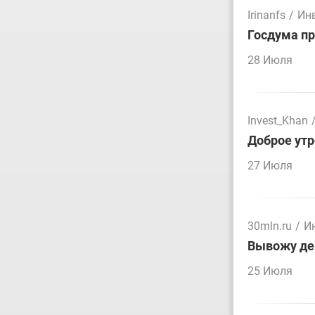
Irinanfs
/
Ин
Госдума пр
28 Июля
Invest_Khan
Доброе утр
27 Июля
30mln.ru
/
И
Вывожу ден
25 Июля