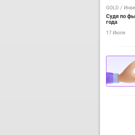
GOLD
/
Инве
Судя по фь
года
17 Июля