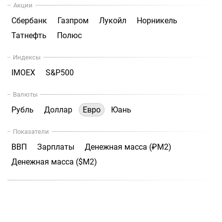
Акции
Сбербанк
Газпром
Лукойл
Норникель
Татнефть
Полюс
Индексы
IMOEX
S&P500
Валюты
Рубль
Доллар
Евро
Юань
Показатели
ВВП
Зарплаты
Денежная масса (₽М2)
Денежная масса ($М2)