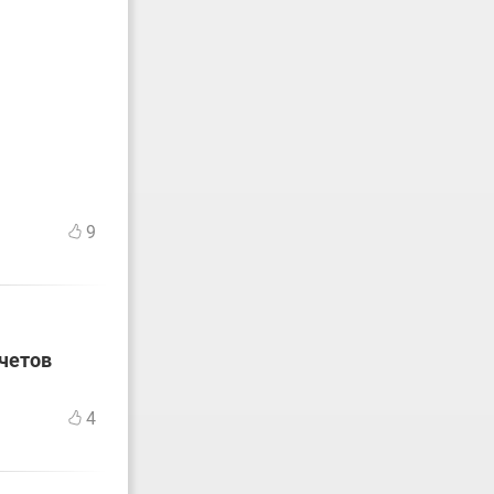
9
счетов
4