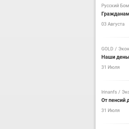
Русский Бо
Гражданам 
03 Августа
GOLD
/
Эко
Наши деньг
31 Июля
Irinanfs
/
Эк
От пенсий 
31 Июля