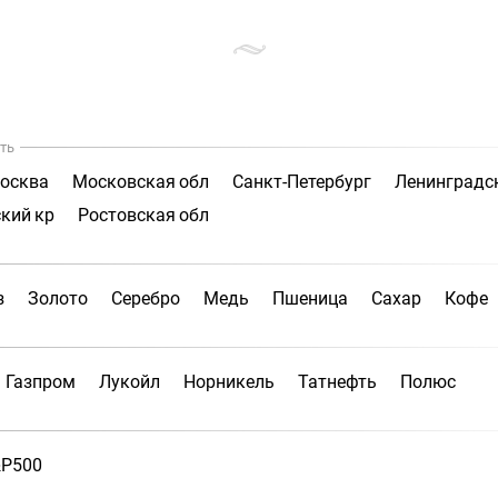
ть
осква
Московская обл
Санкт-Петербург
Ленинградс
кий кр
Ростовская обл
з
Золото
Серебро
Медь
Пшеница
Сахар
Кофе
Газпром
Лукойл
Норникель
Татнефть
Полюс
P500