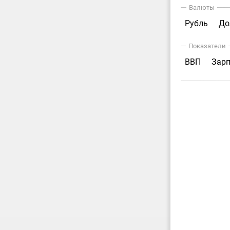
Валюты
Рубль
До
Показатели
ВВП
Зар