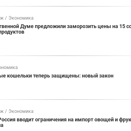
мж
/
Экономика
твенной Думе предложили заморозить цены на 15 с
продуктов
ономика
ые кошельки теперь защищены: новый закон
мж
/
Экономика
Россия вводит ограничения на импорт овощей и фрук
на