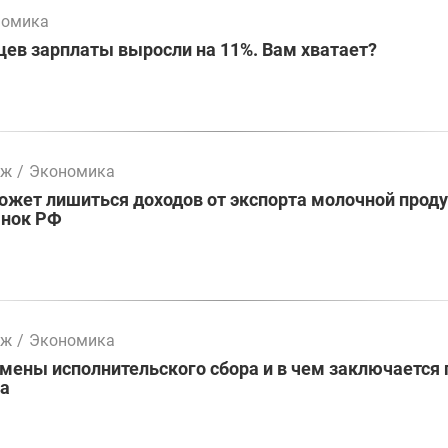
номика
цев зарплаты выросли на 11%. Вам хватает?
мж
/
Экономика
жет лишиться доходов от экспорта молочной проду
ынок РФ
мж
/
Экономика
ены исполнительского сбора и в чем заключается 
ва