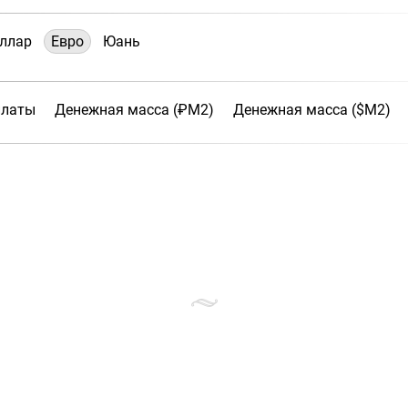
ллар
Евро
Юань
платы
Денежная масса (₽М2)
Денежная масса ($М2)