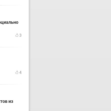
оциально
3
4
тов из