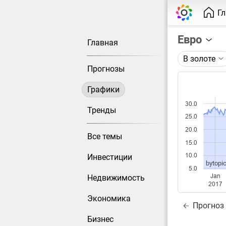
Г
Евро
Главная
В золоте
Описание 
Прогнозы
Цена евро
Графики
Каждая то
30.0
Оптимальн
Тренды
25.0
при измен
20.0
Все темы
Данные до
15.0
10.0
Инвестиции
bytopic
5.0
Jan
Недвижимость
2017
Экономика
Прогноз
Бизнес