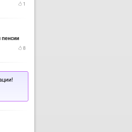
1
й пенсии
8
ации!