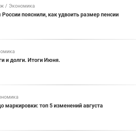
мж
/
Экономика
России пояснили, как удвоить размер пенсии
номика
и и долги. Итоги Июня.
ономика
до маркировки: топ 5 изменений августа