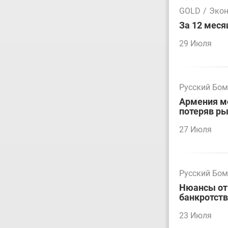
GOLD
/
Эко
За 12 меся
29 Июля
Русский Бо
Армения мо
потеряв р
27 Июля
Русский Бо
Нюансы отм
банкротст
23 Июля