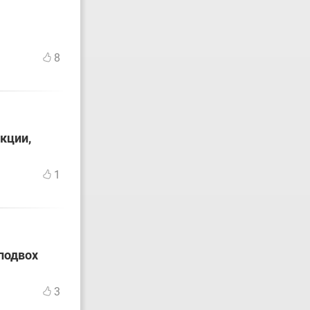
8
кции,
1
подвох
3