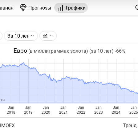
лавная
Прогнозы
Графики
За 10 лет
графика:
, торгуемого на FOREX.
Евро
(в миллиграммах золота) (за 10 лет)
-66%
чка на графике - цена закрытия дня, недели или месяца.
ый таймфрейм (день, неделя, месяц) подбирается автома
ении глубины графика.
бавляются ежедневно.
.ru
Jan
Jan
Jan
Jan
Jan
Jan
Jan
Jan
2018
2019
2020
2021
2022
2023
2024
202
 IMOEX
Тренд 