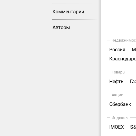
Комментарии
Авторы
Недвижимос
Россия
М
Краснодарс
Товары
Нефть
Га
Акции
Сбербанк
Индексы
IMOEX
S&