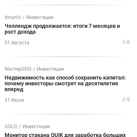
Irinanfs
/
Инвестиции
Челлендж продолжается: итоги 7 месяцев и
рост дохода
6
01 Августа
МастерDDD
/
Инвестиции
Недвижимость как способ сохранить капитал:
почему инвесторы смотрят на десятилетия
вперед
5
31 Июля
GOLD
/
Инвестиции
Монитор стакана QUIK для заработка больших