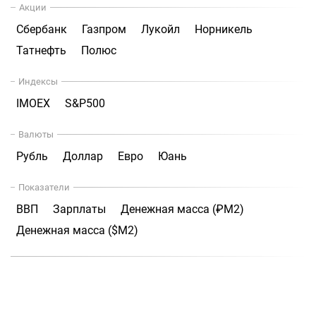
Акции
Сбербанк
Газпром
Лукойл
Норникель
Татнефть
Полюс
Индексы
IMOEX
S&P500
Валюты
Рубль
Доллар
Евро
Юань
Показатели
ВВП
Зарплаты
Денежная масса (₽М2)
Денежная масса ($М2)