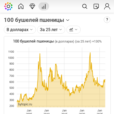
100 бушелей пшеницы
?
В долларах
За 25 лет
Описание графика:
Цена фьючерса на пшеницу, торгуемого на CME.
100 бушелей пшеницы
(в долларах) (за 25 лет)
+130%
Каждая точка на графике - цена закрытия дня,
1100
недели или месяца. Оптимальный таймфрейм
1000
(день, неделя, месяц) подбирается автоматически
900
при изменении глубины графика.
800
Данные добавляются ежедневно.
700
600
500
400
300
bytopic.ru
200
Jan
Jan
Jan
Jan
Jan