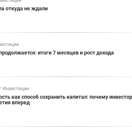
нвестиции
а откуда не ждали
вестиции
родолжается: итоги 7 месяцев и рост дохода
/
Инвестиции
ть как способ сохранить капитал: почему инвесто
етия вперед