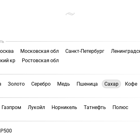
ть
осква
Московская обл
Санкт-Петербург
Ленинградс
кий кр
Ростовская обл
з
Золото
Серебро
Медь
Пшеница
Сахар
Кофе
Газпром
Лукойл
Норникель
Татнефть
Полюс
P500