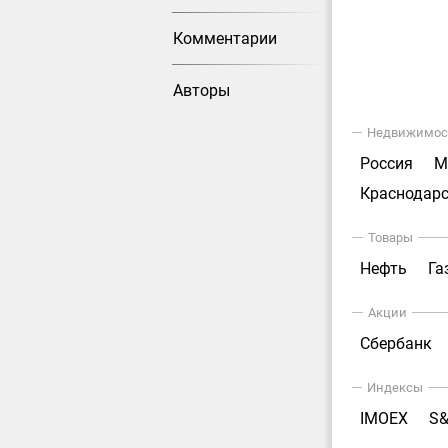
Комментарии
Авторы
Недвижимос
Россия
М
Краснодарс
Товары
Нефть
Га
Акции
Сбербанк
Индексы
IMOEX
S&