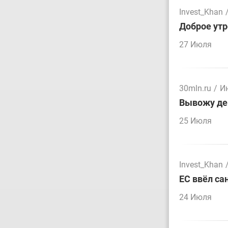
Invest_Khan
Доброе утр
27 Июля
30mln.ru
/
И
Вывожу ден
25 Июля
Invest_Khan
ЕС ввёл са
24 Июля