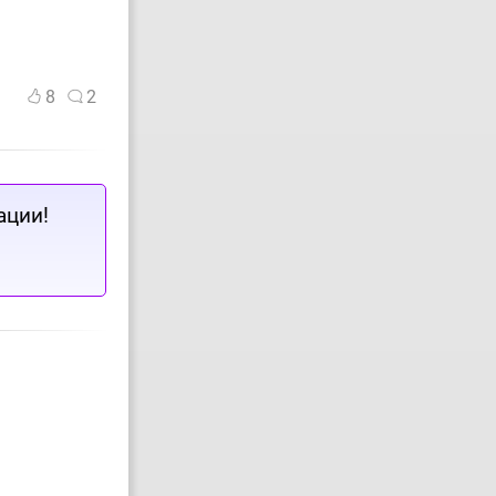
8
2
ации!