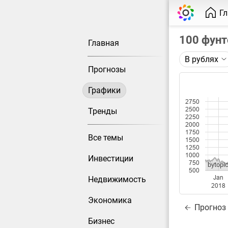
Г
100 фунт
Главная
В рублях
Описание 
Прогнозы
Цена фьюче
Графики
Каждая то
2750
Оптимальн
2500
Тренды
2250
при измен
2000
1750
Все темы
Данные до
1500
1250
1000
Инвестиции
750
bytopic
500
Jan
Недвижимость
2018
Экономика
Прогноз
Бизнес