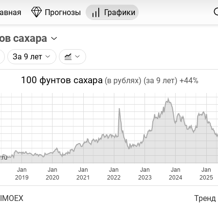
лавная
Прогнозы
Графики
ов сахара
За 9 лет
графика:
рса на сахар, торгуемого на ICE.
100 фунтов сахара
(в рублях) (за 9 лет)
+44%
чка на графике - цена закрытия дня, недели или месяца.
ый таймфрейм (день, неделя, месяц) подбирается автома
ении глубины графика.
бавляются ежедневно.
.ru
Jan
Jan
Jan
Jan
Jan
Jan
Jan
2019
2020
2021
2022
2023
2024
2025
 IMOEX
Тренд 