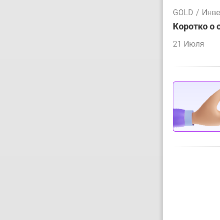
GOLD
/
Инве
Коротко о 
21 Июля