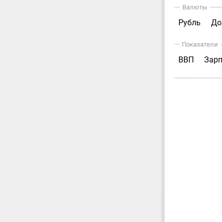
Валюты
Рубль
До
Показатели
ВВП
Зар