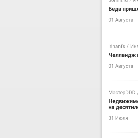
30mln.ru
/
И
Беда пришл
01 Августа
Irinanfs
/
Ин
Челлендж п
01 Августа
МастерDDD
Недвижимос
на десятил
31 Июля