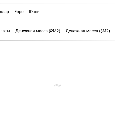
ллар
Евро
Юань
платы
Денежная масса (₽М2)
Денежная масса ($М2)