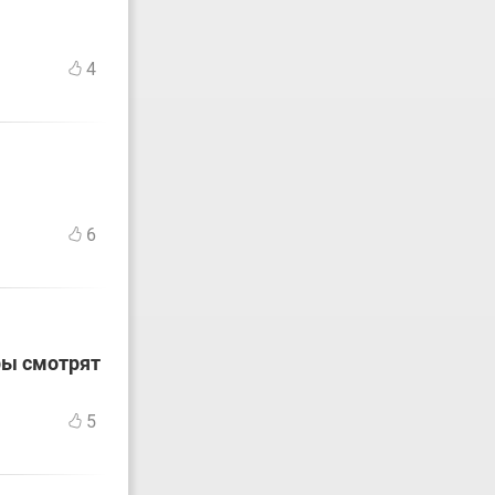
4
6
ры смотрят
5