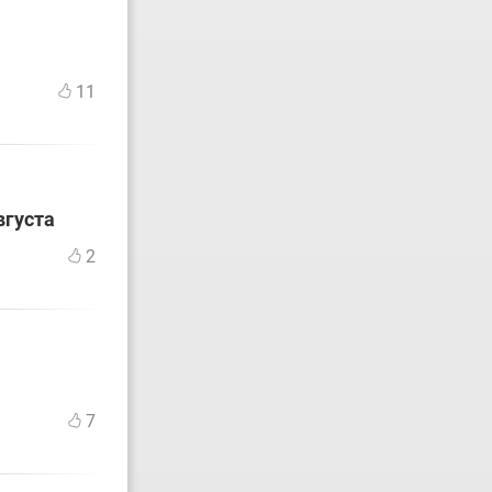
11
вгуста
2
7