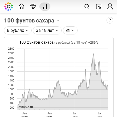
100 фунтов сахара
?
В рублях
За 18 лет
Описание графика:
Цена фьючерса на сахар, торгуемого на ICE.
100 фунтов сахара
(в рублях) (за 18 лет)
+289%
2800
Каждая точка на графике - цена закрытия дня,
2600
недели или месяца. Оптимальный таймфрейм
2400
(день, неделя, месяц) подбирается автоматически
2200
при изменении глубины графика.
2000
1800
1600
Данные добавляются ежедневно.
1400
1200
1000
800
600
400
bytopic.ru
200
Jan
Jan
Jan
Jan