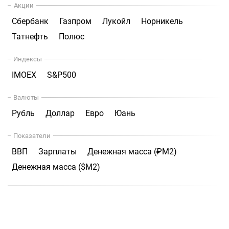
Акции
Сбербанк
Газпром
Лукойл
Норникель
Татнефть
Полюс
Индексы
IMOEX
S&P500
Валюты
Рубль
Доллар
Евро
Юань
Показатели
ВВП
Зарплаты
Денежная масса (₽М2)
Денежная масса ($М2)