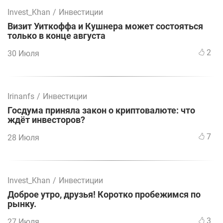
Invest_Khan
/
Инвестиции
Визит Уиткоффа и Кушнера может состояться
только в конце августа
2
30 Июля
Irinanfs
/
Инвестиции
Госдума приняла закон о криптовалюте: что
ждёт инвесторов?
7
28 Июля
Invest_Khan
/
Инвестиции
Доброе утро, друзья! Коротко пробежимся по
рынку.
3
27 Июля