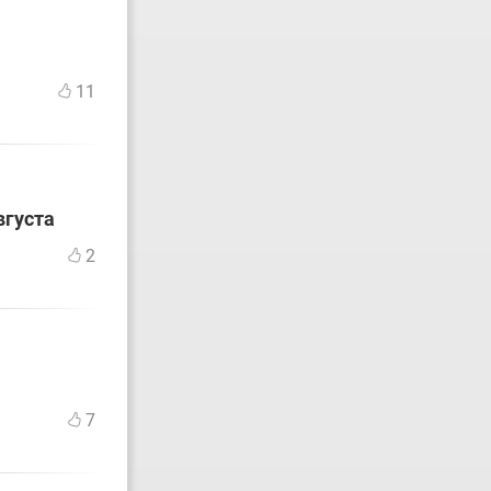
11
вгуста
2
7