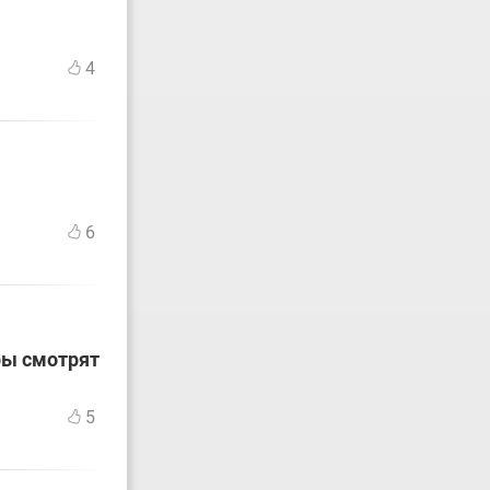
4
6
ры смотрят
5