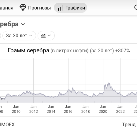
лавная
Прогнозы
Графики
еребра
За 20 лет
графика:
рса на серебро, торгуемого на ICE.
Грамм серебра
(в литрах нефти) (за 20 лет)
+307%
чка на графике - цена закрытия дня, недели или месяца.
ый таймфрейм (день, неделя, месяц) подбирается автома
ении глубины графика.
бавляются ежедневно.
.ru
n
Jan
Jan
Jan
Jan
Jan
Jan
Jan
J
08
2010
2012
2014
2016
2018
2020
2022
2
 IMOEX
Тренд 