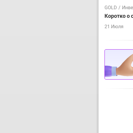
GOLD
/
Инве
Коротко о 
21 Июля