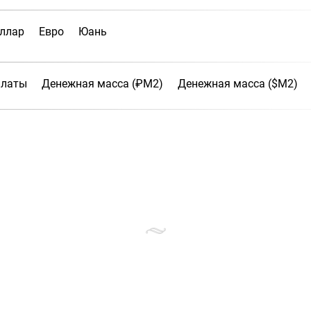
ллар
Евро
Юань
платы
Денежная масса (₽М2)
Денежная масса ($М2)