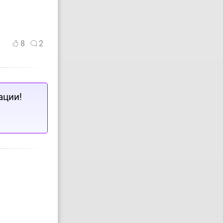
8
2
ации!