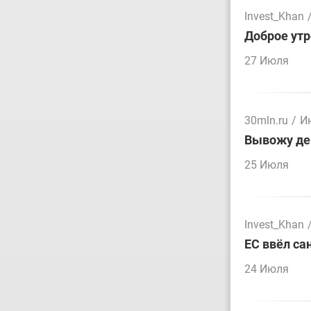
Invest_Khan
Доброе утр
27 Июля
30mln.ru
/
И
Вывожу ден
25 Июля
Invest_Khan
ЕС ввёл са
24 Июля