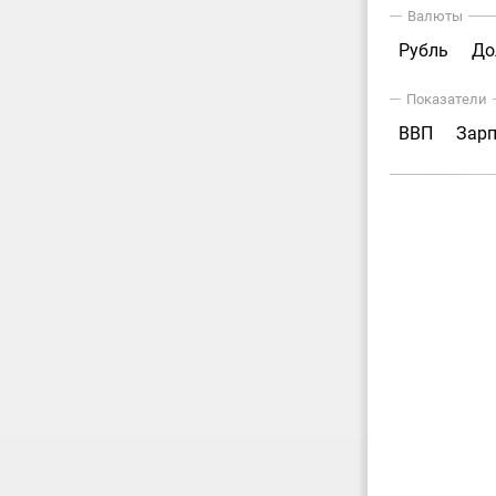
Валюты
Рубль
До
Показатели
ВВП
Зар