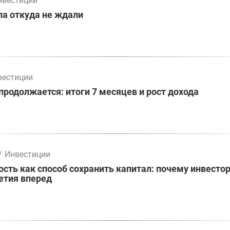
нвестиции
а откуда не ждали
вестиции
родолжается: итоги 7 месяцев и рост дохода
/
Инвестиции
ть как способ сохранить капитал: почему инвесто
етия вперед