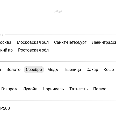
ть
осква
Московская обл
Санкт-Петербург
Ленинградс
кий кр
Ростовская обл
з
Золото
Серебро
Медь
Пшеница
Сахар
Кофе
Газпром
Лукойл
Норникель
Татнефть
Полюс
P500