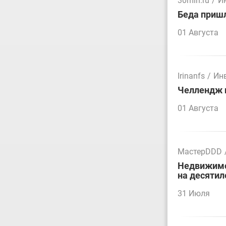
30mln.ru
/
И
Беда пришл
01 Августа
Irinanfs
/
Ин
Челлендж п
01 Августа
МастерDDD
Недвижимос
на десятил
31 Июля