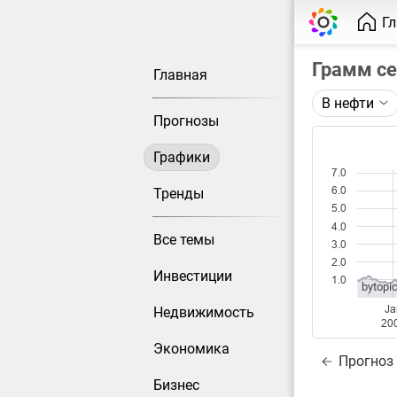
Г
Грамм с
Главная
В нефти
Описание 
Прогнозы
Цена фьюче
Графики
Каждая то
7.0
Оптимальн
6.0
Тренды
при измен
5.0
4.0
Все темы
Данные до
3.0
2.0
Инвестиции
1.0
bytopic
Ja
Недвижимость
20
Экономика
Прогноз
Бизнес