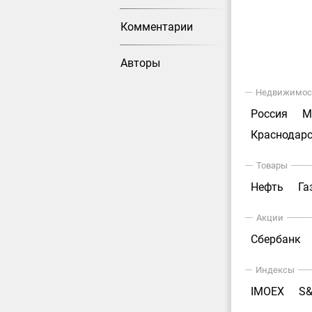
Комментарии
Авторы
Недвижимос
Россия
М
Краснодарс
Товары
Нефть
Га
Акции
Сбербанк
Индексы
IMOEX
S&