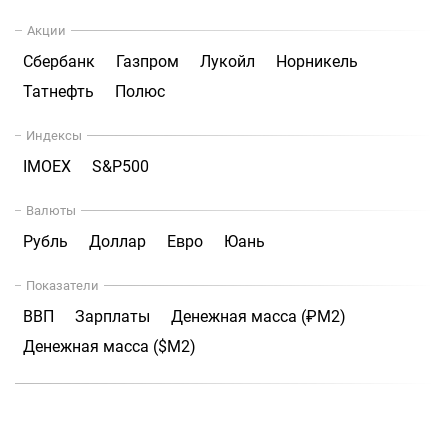
Акции
Сбербанк
Газпром
Лукойл
Норникель
Татнефть
Полюс
Индексы
IMOEX
S&P500
Валюты
Рубль
Доллар
Евро
Юань
Показатели
ВВП
Зарплаты
Денежная масса (₽М2)
Денежная масса ($М2)