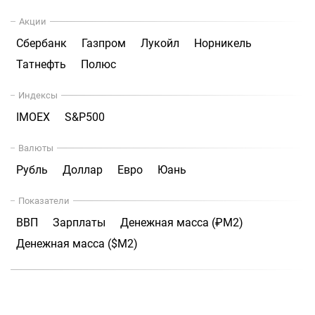
Акции
Сбербанк
Газпром
Лукойл
Норникель
Татнефть
Полюс
Индексы
IMOEX
S&P500
Валюты
Рубль
Доллар
Евро
Юань
Показатели
ВВП
Зарплаты
Денежная масса (₽М2)
Денежная масса ($М2)