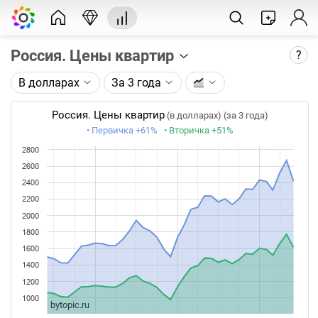
Россия. Цены квартир
?
В долларах
За 3 года
Описание графика:
Цены реальных сделок с квартирами по данным
Россия. Цены квартир
(в долларах) (за 3 года)
Сбериндекс. Цены приведены за квадратный
• Первичка
+61%
• Вторичка
+51%
метр.
2800
Доступные единицы измерения:
золото
,
нефть
,
2600
доллары
,
рубли
,
зарплаты
.
2400
2200
Каждая точка на графике - значение за месяц.
2000
Таймфрейм (месяц) не меняется при изменении
1800
глубины графика.
1600
Данные добавляются 9-11 числа каждого месяца.
1400
1200
1000
bytopic.ru